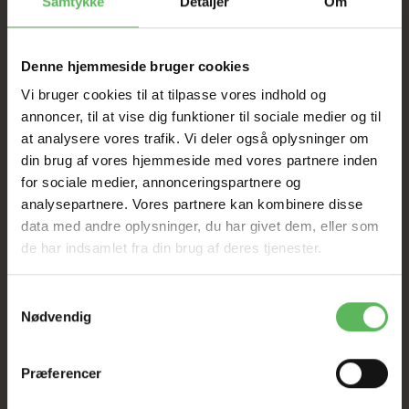
Samtykke
Detaljer
Om
UDSALG
Denne hjemmeside bruger cookies
TIL D. 22 AUGUST
Vi bruger cookies til at tilpasse vores indhold og
annoncer, til at vise dig funktioner til sociale medier og til
at analysere vores trafik. Vi deler også oplysninger om
HELE WEBSHOPPEN ER
din brug af vores hjemmeside med vores partnere inden
SAT NED
for sociale medier, annonceringspartnere og
analysepartnere. Vores partnere kan kombinere disse
data med andre oplysninger, du har givet dem, eller som
Tilbud GÆLDER IKKE
de har indsamlet fra din brug af deres tjenester.
I FYSISK BUTIKKERE
Samtykkevalg
Nødvendig
Præferencer