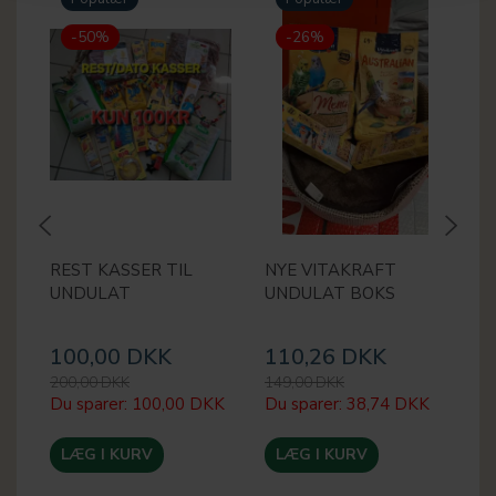
-50%
-26%
REST KASSER TIL
NYE VITAKRAFT
M
UNDULAT
UNDULAT BOKS
U
100,00 DKK
110,26 DKK
1
200,00 DKK
149,00 DKK
20
Du sparer:
100,00 DKK
Du sparer:
38,74 DKK
Du
LÆG I KURV
LÆG I KURV