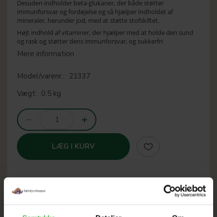
Desuden indholder beta-glukaner, der både støtter
immunforsvar og fordøjelse og så hjælper indholdet af
mineraler, herunder jod, med at støtte stofskiftet.
Højt indhold af vitaminer, der hjælper med at holde den sund
og rask og støtter dens immunforsvar, og sukkerfri
Mere information
Model/varenr.:
21337
Vægt:
0,5 kg
LÆG I KURV
SOMMER