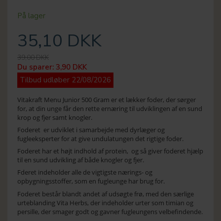
På lager
35,10 DKK
39,00 DKK
Du sparer:
3,90 DKK
Tilbud udløber 22/08/2026
Vitakraft Menu Junior 500 Gram er et lækker foder, der sørger
for, at din unge får den rette ernæring til udviklingen af en sund
krop og fjer samt knogler.
Foderet er udviklet i samarbejde med dyrlæger og
fugleeksperter for at give undulatungen det rigtige foder.
Foderet har et højt indhold af protein, og så giver foderet hjælp
til en sund udvikling af både knogler og fjer.
Fderet indeholder alle de vigtigste nærings- og
opbygningsstoffer, som en fugleunge har brug for.
Foderet består blandt andet af udsøgte frø, med den særlige
urteblanding Vita Herbs, der indeholder urter som timian og
persille, der smager godt og gavner fugleungens velbefindende.