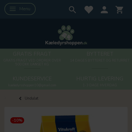
Menu
Skifte navigation
GRATIS FRAGT
BYTTERET
GRATIS FRAGT VED ORDRER OVER
14 DAGES BYTTERET OG RETURRET
500 DKK UANSET KG
KUNDESERVICE
HURTIG LEVERING
kaeledyrsshoppen10@gmail.com
1-3 DAGE HVERDAG
Undulat
-10%