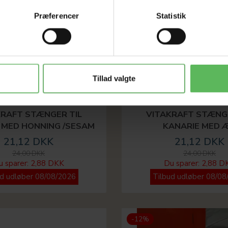
Præferencer
Statistik
Tillad valgte
KRAFT STÆNGER TIL
VITAKRAFT STÆNGE
 MED HONNING /SESAM
KANARIE MED 
21,12 DKK
21,12 DKK
24,00 DKK
24,00 DKK
u sparer:
2,88 DKK
Du sparer:
2,88 D
ud udløber 08/08/2026
Tilbud udløber 08/08
-12%