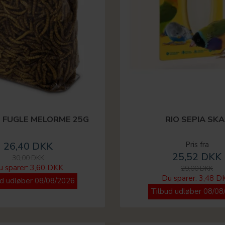
M FUGLE MELORME 25G
RIO SEPIA SKA
26,40 DKK
Pris fra
25,52 DKK
30,00 DKK
u sparer:
3,60 DKK
29,00 DKK
Du sparer:
3,48 D
ud udløber 08/08/2026
Tilbud udløber 08/08