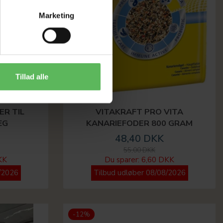
Marketing
Tillad alle
R TIL
VITAKRAFT PRO VITA
ÆG
KANARIEFODER 800 GRAM
48,40 DKK
55,00 DKK
KK
Du sparer:
6,60 DKK
/2026
Tilbud udløber 08/08/2026
-12%