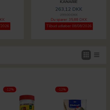
KANARIE
263,12 DKK
299,00 DKK
DKK
Du sparer:
35,88 DKK
/2026
Tilbud udløber 08/08/2026
-12%
-12%