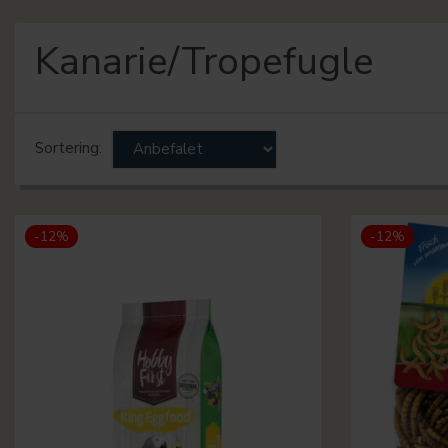
Kanarie/Tropefugle
Sortering:
-12%
-12%