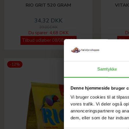
RIO GRIT 520 GRAM
VITA
34,32 DKK
39,00 DKK
Du sparer:
4,68 DKK
D
Tilbud udløber 08/08/2026
Tilb
-12%
-12%
Samtykke
Denne hjemmeside bruger c
Vi bruger cookies til at tilpas
vores trafik. Vi deler også 
annonceringspartnere og anal
dem, eller som de har indsaml