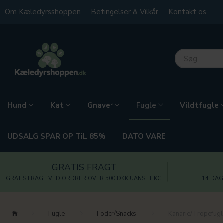
Om Kæledyrsshoppen
Betingelser & Vilkår
Kontakt os
Hund
Kat
Gnaver
Vildtfugle
Fugle
UDSALG SPAR OP TiL 85%
DATO VARE
GRATIS FRAGT
GRATIS FRAGT VED ORDRER OVER 500 DKK UANSET KG
14 DAG
Fugle
Foder/Snacks
Kanarie/Tropefugl