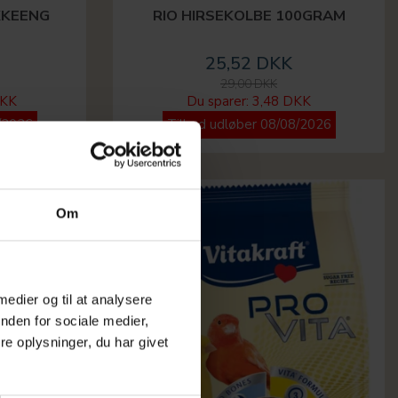
KKEENG
RIO HIRSEKOLBE 100GRAM
25,52 DKK
29,00 DKK
DKK
Du sparer:
3,48 DKK
/2026
Tilbud udløber 08/08/2026
-12%
Om
 medier og til at analysere
nden for sociale medier,
e oplysninger, du har givet