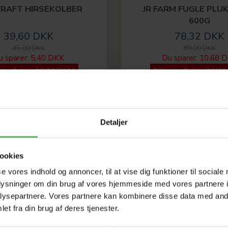
KRAFT HIRSEKOLBER
JR FARM FUGLE PLU
600G
39,60 DKK
78,32 DKK
45,00 DKK
89,00 DKK
u sparer:
5,40 DKK
Du sparer:
10,68 
ud udløber 08/08/2026
Tilbud udløber 08/08
-12%
Detaljer
ookies
se vores indhold og annoncer, til at vise dig funktioner til sociale
oplysninger om din brug af vores hjemmeside med vores partnere i
ysepartnere. Vores partnere kan kombinere disse data med andr
et fra din brug af deres tjenester.