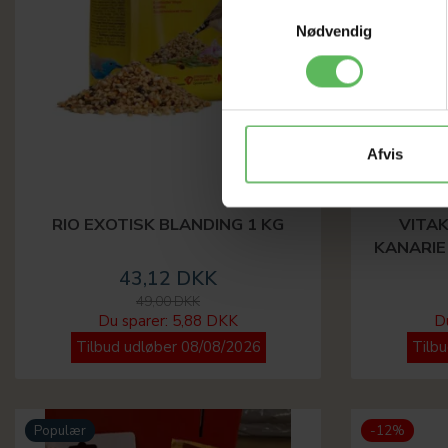
Samtykkevalg
Nødvendig
Afvis
RIO EXOTISK BLANDING 1 KG
VITA
KANARIE
43,12 DKK
49,00 DKK
Du sparer:
5,88 DKK
D
Tilbud udløber 08/08/2026
Tilb
Populær
-12%