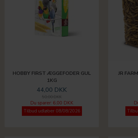
HOBBY FIRST ÆGGEFODER GUL
JR FAR
1KG
44,00 DKK
50,00 DKK
Du sparer:
6,00 DKK
D
Tilbud udløber 08/08/2026
Tilb