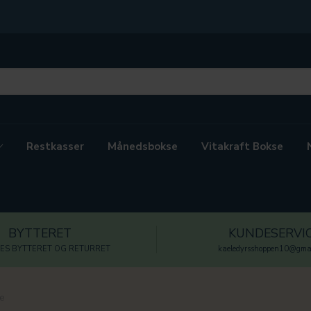
Restkasser
Månedsbokse
Vitakraft Bokse
BYTTERET
KUNDESERVI
ES BYTTERET OG RETURRET
kaeledyrsshoppen10@gmai
e