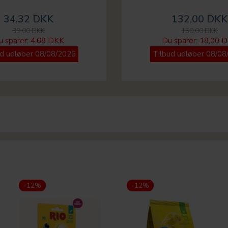
34,32 DKK
132,00 DKK
39,00 DKK
150,00 DKK
u sparer:
4,68 DKK
Du sparer:
18,00 
ud udløber 08/08/2026
Tilbud udløber 08/08
-12%
-12%