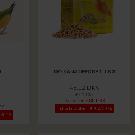
L
RIO KANARIEFODER, 1 KG
43,12 DKK
49,00 DKK
Du sparer:
5,88 DKK
KK
Tilbud udløber 08/08/2026
/2026