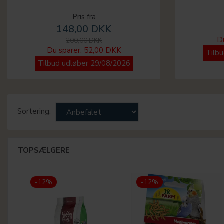
Pris fra
148,00 DKK
D
200,00 DKK
Du sparer:
52,00 DKK
Tilb
Tilbud udløber 29/08/2026
Sortering:
TOPSÆLGERE
-12%
-12%