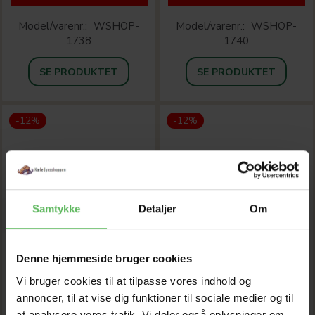
Model/varenr.:
WSHOP-
Model/varenr.:
WSHOP-
1738
1740
SE PRODUKTET
SE PRODUKTET
-12%
-12%
Samtykke
Detaljer
Om
Denne hjemmeside bruger cookies
Vi bruger cookies til at tilpasse vores indhold og
annoncer, til at vise dig funktioner til sociale medier og til
at analysere vores trafik. Vi deler også oplysninger om