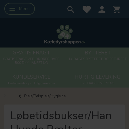
Menu
Skifte navigation
GRATIS FRAGT
BYTTERET
GRATIS FRAGT VED ORDRER OVER
14 DAGES BYTTERET OG RETURRET
500 DKK UANSET KG
KUNDESERVICE
HURTIG LEVERING
kaeledyrsshoppen10@gmail.com
1-3 DAGE HVERDAG
Pleje/Pelspleje/Hygiejne
Løbetidsbukser/Han