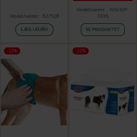
Model/varenr.:
WSHOP-
Model/varenr.:
827518
3335
LÆG I KURV
SE PRODUKTET
-12%
-12%