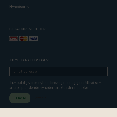
Nyhedsbrev
BETALINGSMETODER
TILMELD NYHEDSBREV
Email-
adresse
Tilmeld dig vores nyhedsbrev og modtag gode tilbud samt
andre spændende nyheder direkte i din indbakke.
Tilmeld
Afmeld