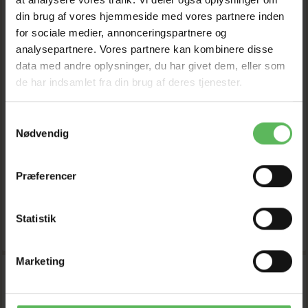
din brug af vores hjemmeside med vores partnere inden
INDLÆG TIL
HANHUNDE
for sociale medier, annonceringspartnere og
LØBETIDSBUKSER
MAVEBÆLTE
analysepartnere. Vores partnere kan kombinere disse
data med andre oplysninger, du har givet dem, eller som
Pris fra
Pris fra
de har indsamlet fra din brug af deres tjenester.
17,60 DKK
51,92 DKK
20,00 DKK
59,00 DKK
Samtykkevalg
Du sparer:
2,40 DKK
Du sparer:
7,08 DKK
Nødvendig
Tilbud udløber 08/08/2026
Tilbud udløber 08/08/2026
Præferencer
Model/varenr.:
WSHOP-
Model/varenr.:
WSHOP-
1766
1767
Statistik
SE PRODUKTET
SE PRODUKTET
Marketing
-12%
-12%