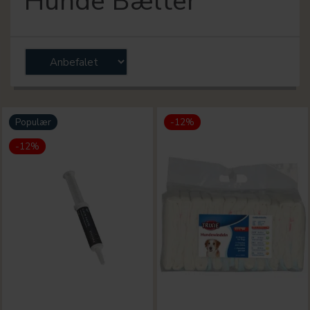
Hunde Bælter
Populær
-12%
-12%