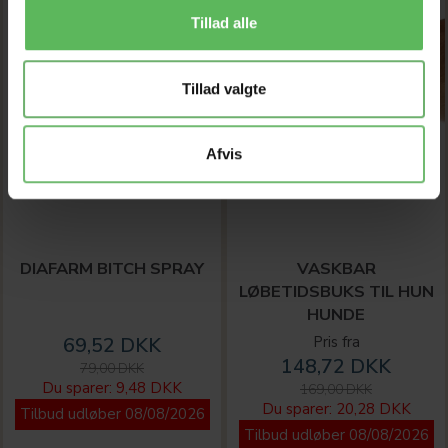
Tillad alle
Tillad valgte
Afvis
DIAFARM BITCH SPRAY
VASKBAR
LØBETIDSBUKS TIL HUN
HUNDE
69,52 DKK
Pris fra
148,72 DKK
79,00 DKK
Du sparer:
9,48 DKK
169,00 DKK
Du sparer:
20,28 DKK
Tilbud udløber 08/08/2026
Tilbud udløber 08/08/2026