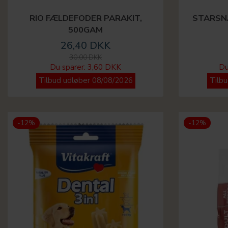
RIO FÆLDEFODER PARAKIT,
STARSN
500GAM
26,40 DKK
30,00 DKK
Du sparer:
3,60 DKK
Du
Tilbud udløber 08/08/2026
Tilb
-12%
-12%