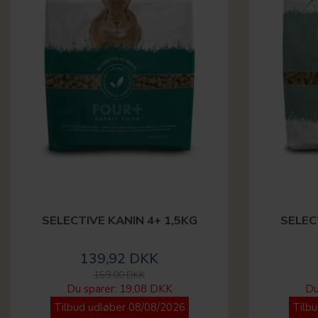
SELECTIVE KANIN 4+ 1,5KG
SELEC
139,92 DKK
159,00 DKK
Du sparer:
19,08 DKK
Du
Tilbud udløber 08/08/2026
Tilb