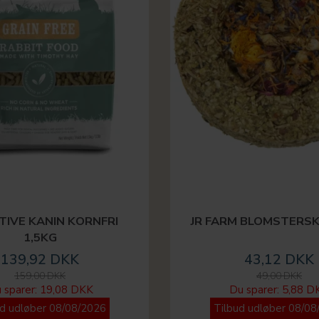
TIVE KANIN KORNFRI
JR FARM BLOMSTERSK
1,5KG
139,92 DKK
43,12 DKK
159,00 DKK
49,00 DKK
 sparer:
19,08 DKK
Du sparer:
5,88 D
ud udløber 08/08/2026
Tilbud udløber 08/08