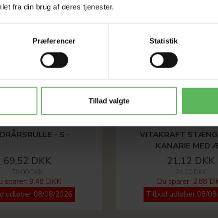
et fra din brug af deres tjenester.
Præferencer
Statistik
Tillad valgte
FORÅRSRULLE - S -
VITAKRAFT STÆNGE
KANARIE MED 
69,52 DKK
21,12 DKK
79,00 DKK
24,00 DKK
u sparer:
9,48 DKK
Du sparer:
2,88 D
ud udløber 08/08/2026
Tilbud udløber 08/08