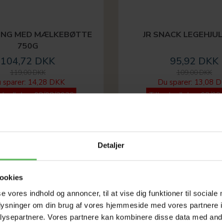
ENG MED MÆLKEBØTTE
JR SNACK LEGEHJU
750G
104,72 DKK
95,92 DKK
119,00 DKK
109,00 DKK
 sparer:
14,28 DKK
Du sparer:
13,08 
ud udløber 08/08/2026
Tilbud udløber 08/08
-12%
Detaljer
ookies
se vores indhold og annoncer, til at vise dig funktioner til sociale
oplysninger om din brug af vores hjemmeside med vores partnere i
ysepartnere. Vores partnere kan kombinere disse data med andr