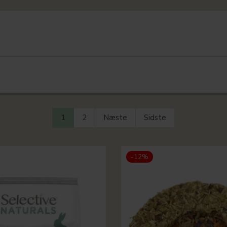
1
2
Næste
Sidste
-12%