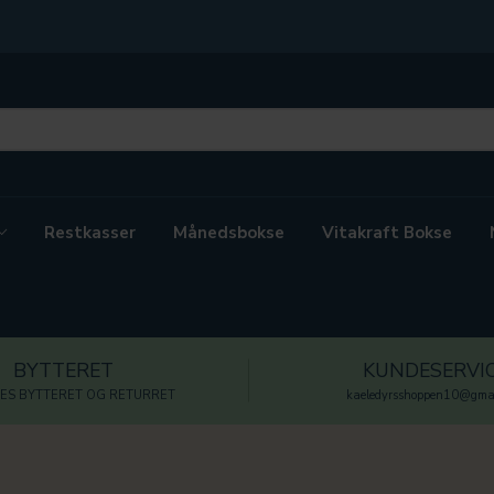
Restkasser
Månedsbokse
Vitakraft Bokse
BYTTERET
KUNDESERVI
ES BYTTERET OG RETURRET
kaeledyrsshoppen10@gmai