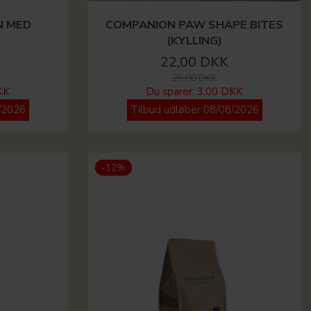
N MED
COMPANION PAW SHAPE BITES
(KYLLING)
22,00 DKK
25,00 DKK
KK
Du sparer:
3,00 DKK
/2026
Tilbud udløber 08/08/2026
-12%