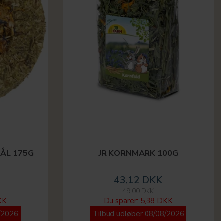
ÅL 175G
JR KORNMARK 100G
43,12 DKK
49,00 DKK
KK
Du sparer:
5,88 DKK
/2026
Tilbud udløber 08/08/2026