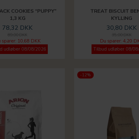
ACK COOKIES “PUPPY”
TREAT BISCUIT BE
1,3 KG
KYLLING
78,32 DKK
30,80 DKK
89,00 DKK
35,00 DKK
 sparer:
10,68 DKK
Du sparer:
4,20 D
ud udløber 08/08/2026
Tilbud udløber 08/08
-12%