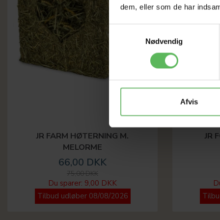
dem, eller som de har indsaml
Samtykkevalg
Nødvendig
Afvis
JR FARM HØTERNING M.
JR 
MELORME
66,00 DKK
75,00 DKK
Du sparer:
9,00 DKK
D
Tilbud udløber 08/08/2026
Tilb