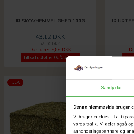
JR SKOVHEMMELIGHED 100G
JR URTE
43,12 DKK
49,00 DKK
Du sparer:
5,88 DKK
Du
Tilbud udløber 08/08/2026
Tilb
-12%
-12%
Samtykke
Denne hjemmeside bruger c
Vi bruger cookies til at tilpas
vores trafik. Vi deler også 
annonceringspartnere og anal