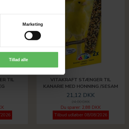
Marketing
Tillad alle
R TIL
VITAKRAFT STÆNGER TIL
ÆG
KANARIE MED HONNING /SESAM
21,12 DKK
24,00 DKK
KK
Du sparer:
2,88 DKK
/2026
Tilbud udløber 08/08/2026