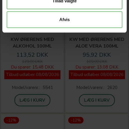
Tillad valgte
Afvis
KW ØRERENS MED
KW MED ØRERENS MED
ALKOHOL 100ML
ALOE VERA 100ML
113,52 DKK
95,92 DKK
129,00 DKK
109,00 DKK
Du sparer:
15,48 DKK
Du sparer:
13,08 DKK
Tilbud udløber 08/08/2026
Tilbud udløber 08/08/2026
Model/varenr.:
5541
Model/varenr.:
2620
LÆG I KURV
LÆG I KURV
-12%
-12%