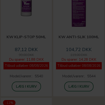
KW KLIP-STOP 50ML
KW ANTI-SLIK 100ML
87,12 DKK
104,72 DKK
99,00 DKK
119,00 DKK
Du sparer:
11,88 DKK
Du sparer:
14,28 DKK
Tilbud udløber 08/08/2026
Tilbud udløber 08/08/2026
Model/varenr.:
5540
Model/varenr.:
5544
LÆG I KURV
LÆG I KURV
-12%