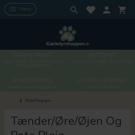
Menu
Skifte navigation
GRATIS FRAGT
BYTTERET
GRATIS FRAGT VED ORDRER OVER
14 DAGES BYTTERET OG RETURRET
500 DKK UANSET KG
KUNDESERVICE
HURTIG LEVERING
kaeledyrsshoppen10@gmail.com
1-3 DAGE HVERDAG
Pleje/Hygiejne
Tænder/Øre/Øjen Og