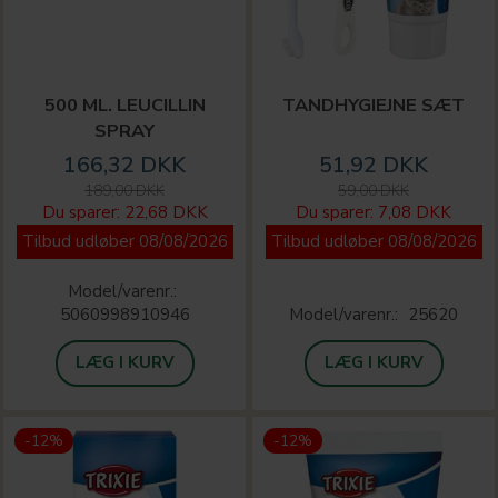
500 ML. LEUCILLIN
TANDHYGIEJNE SÆT
SPRAY
166,32 DKK
51,92 DKK
189,00 DKK
59,00 DKK
Du sparer:
22,68 DKK
Du sparer:
7,08 DKK
Tilbud udløber 08/08/2026
Tilbud udløber 08/08/2026
Model/varenr.:
5060998910946
Model/varenr.:
25620
LÆG I KURV
LÆG I KURV
-12%
-12%