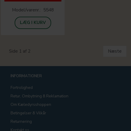
Model/varenr.:
5548
LÆG I KURV
Side 1 af 2
Næste
INFORMATIONER
Fortrolighed
Retur, Ombytning & Reklamation
Om Kæledyrsshoppen
Betingelser & Vilkår
Returnering
Kontakt os