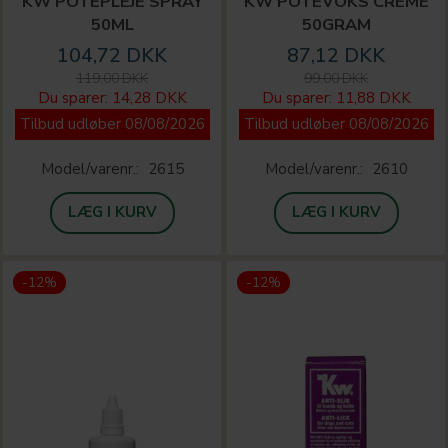
KW POTEPLEJE SPRAY
KW POTEVOKS CREME
50ML
50GRAM
104,72 DKK
87,12 DKK
119,00 DKK
99,00 DKK
Du sparer:
14,28 DKK
Du sparer:
11,88 DKK
Tilbud udløber 08/08/2026
Tilbud udløber 08/08/2026
Model/varenr.:
2615
Model/varenr.:
2610
LÆG I KURV
LÆG I KURV
-12%
-12%