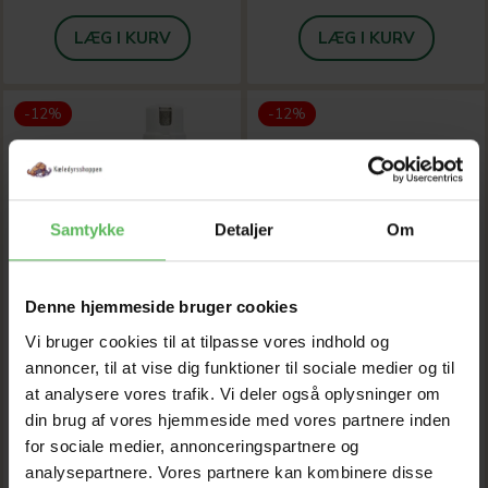
LÆG I KURV
LÆG I KURV
-12%
-12%
Samtykke
Detaljer
Om
Denne hjemmeside bruger cookies
Vi bruger cookies til at tilpasse vores indhold og
annoncer, til at vise dig funktioner til sociale medier og til
at analysere vores trafik. Vi deler også oplysninger om
din brug af vores hjemmeside med vores partnere inden
for sociale medier, annonceringspartnere og
NEGLE SLIBER
B&B SØLV VAND
analysepartnere. Vores partnere kan kombinere disse