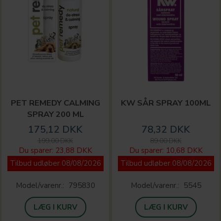
PET REMEDY CALMING
KW SÅR SPRAY 100ML
SPRAY 200 ML
175,12 DKK
78,32 DKK
199,00 DKK
89,00 DKK
Du sparer:
23,88 DKK
Du sparer:
10,68 DKK
Tilbud udløber 08/08/2026
Tilbud udløber 08/08/2026
Model/varenr.:
795830
Model/varenr.:
5545
LÆG I KURV
LÆG I KURV