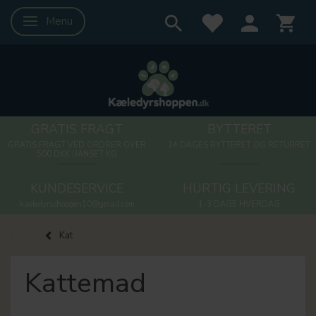
Menu
Skifte navigation
GRATIS FRAGT
BYTTERET
GRATIS FRAGT VED ORDRER OVER
14 DAGES BYTTERET OG RETURRET
500 DKK UANSET KG
KUNDESERVICE
HURTIG LEVERING
kaeledyrsshoppen10@gmail.com
1-3 DAGE HVERDAG
Kat
Kattemad