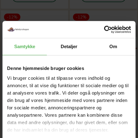
-12%
-12%
Samtykke
Detaljer
Om
Denne hjemmeside bruger cookies
Vi bruger cookies til at tilpasse vores indhold og
annoncer, til at vise dig funktioner til sociale medier og til
at analysere vores trafik. Vi deler også oplysninger om
din brug af vores hjemmeside med vores partnere inden
for sociale medier, annonceringspartnere og
analysepartnere. Vores partnere kan kombinere disse
ROYAL CANIN KATTE
ROYAL CANIN KATTE
data med andre oplysninger, du har givet dem, eller som
FODER AGEING 11+
FODER EXIGENT FUSSY
de har indsamlet fra din brug af deres tjenester.
ADULT
ADULT