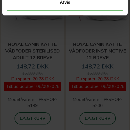
Afvis
ROYAL CANIN KATTE
ROYAL CANIN KATTE
VÅDFODER STERILISED
VÅDFODER INSTINCTIVE
ADULT 12 BREVE
12 BREVE
148,72 DKK
148,72 DKK
169,00 DKK
169,00 DKK
Du sparer:
20,28 DKK
Du sparer:
20,28 DKK
Tilbud udløber 08/08/2026
Tilbud udløber 08/08/2026
Model/varenr.:
WSHOP-
Model/varenr.:
WSHOP-
5199
5200
LÆG I KURV
LÆG I KURV