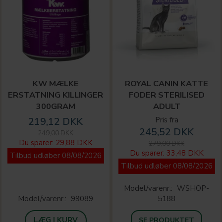
KW MÆLKE
ROYAL CANIN KATTE
ERSTATNING KILLINGER
FODER STERILISED
300GRAM
ADULT
219,12 DKK
Pris fra
245,52 DKK
249,00 DKK
Du sparer:
29,88 DKK
279,00 DKK
Du sparer:
33,48 DKK
Tilbud udløber 08/08/2026
Tilbud udløber 08/08/2026
Model/varenr.:
WSHOP-
Model/varenr.:
99089
5188
LÆG I KURV
SE PRODUKTET