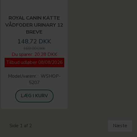
ROYAL CANIN KATTE
VÅDFODER URINARY 12
BREVE
148,72 DKK
169,00 DKK
Du sparer:
20,28 DKK
Tilbud udløber 08/08/2026
Model/varenr.:
WSHOP-
5207
LÆG I KURV
Side 1 af 2
Næste