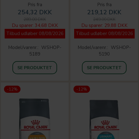
Pris fra
Pris fra
254,32 DKK
219,12 DKK
289,00 DKK
249,00 DKK
Du sparer:
34,68 DKK
Du sparer:
29,88 DKK
Tilbud udløber 08/08/2026
Tilbud udløber 08/08/2026
Model/varenr.:
WSHOP-
Model/varenr.:
WSHOP-
5189
5190
SE PRODUKTET
SE PRODUKTET
-12%
-12%