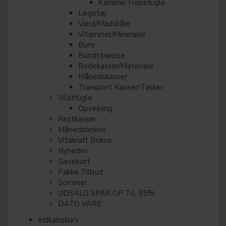
Kanarie/Tropefugle
Legetøj
Vand/Madskåle
Vitaminer/Mineraler
Bure
Bundstrøelse
Redekasser/Materiale
Månedskasser
Transport Kasser/Tasker
Vildtfugle
Opvejning
Restkasser
Månedsbokse
Vitakraft Bokse
Nyheder
Gavekort
Pakke Tilbud
Sommer
UDSALG SPAR OP TiL 85%
DATO VARE
Indkøbskurv