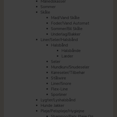
Månedskasser
Sommer
Skåle
Mad/Vand Skåle
Foder/Vand Automat
Sommer/Bil Skåle
Underlag/Bakker
Liner/Seler/Halsbånd
Halsbånd
Halsbånde
Læder
Seler
Mundkurv/Snudeseler
Køreseler/Tilbehør
Stålwire
Liner/Snore
Flex-Line
Sporliner
Lygter/Lyshalsbånd
Hunde Jakker
Pleje/Pelspleje/Hygiejne
Shampoo/Pels Pleje Og