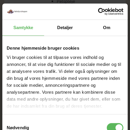
Pelspleje
Negleklip
Tænder/Øre/Øjen Og Pote
Pleje
Hygiejne til Toiletter Og
Samtykke
Detaljer
Om
Omgivelser
Shampoo
Diverse
Denne hjemmeside bruger cookies
Vitaminer/Mineraler
Huler/Senge/Måtter
Vi bruger cookies til at tilpasse vores indhold og
Transport Kasser/Huler
annoncer, til at vise dig funktioner til sociale medier og til
Katte/Hunde Lemme
at analysere vores trafik. Vi deler også oplysninger om
Diverse
din brug af vores hjemmeside med vores partnere inden
Gnaver
for sociale medier, annonceringspartnere og
JR Farm ( Foder, Snacks, Hø)
analysepartnere. Vores partnere kan kombinere disse
Vitakraft (Foder, Snacks, Hø)
Rabbit DK
data med andre oplysninger, du har givet dem, eller som
Little One
de har indsamlet fra din brug af deres tjenester.
Rosewood
Selective Naturals
Samtykkevalg
Bloomy Gnaver
Nødvendig
Burgess