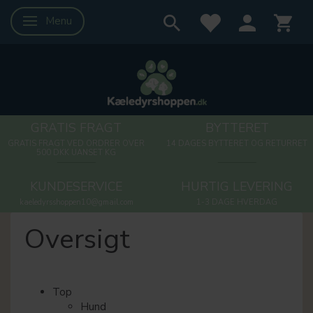
Menu
Skifte navigation
GRATIS FRAGT
BYTTERET
GRATIS FRAGT VED ORDRER OVER
14 DAGES BYTTERET OG RETURRET
500 DKK UANSET KG
KUNDESERVICE
HURTIG LEVERING
kaeledyrsshoppen10@gmail.com
1-3 DAGE HVERDAG
Oversigt
Top
Hund