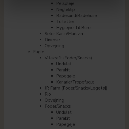
Pelspleje
Negleklip
Badesand/Badehuse
Toiletter
Hygiejne Til Bure
Seler Kanin/Marsvin
Diverse
Opvejning
Fugle
Vitakraft (Foder/Snacks)
Undulat
Parakit
Papegøje
Kanarie/Tropefugle
JR Farm (Foder/Snacks/Legetøj)
Rio
Opvejning
Foder/Snacks
Undulat
Parakit
Papegøje