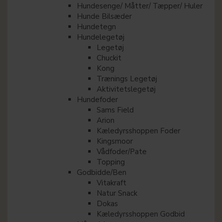
Hundesenge/ Måtter/ Tæpper/ Huler
Hunde Bilsæder
Hundetegn
Hundelegetøj
Legetøj
Chuckit
Kong
Trænings Legetøj
Aktivitetslegetøj
Hundefoder
Sams Field
Arion
Kæledyrsshoppen Foder
Kingsmoor
Vådfoder/Pate
Topping
Godbidde/Ben
Vitakraft
Natur Snack
Dokas
Kæledyrsshoppen Godbid