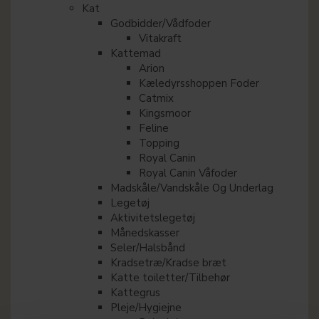
Kat
Godbidder/Vådfoder
Vitakraft
Kattemad
Arion
Kæledyrsshoppen Foder
Catmix
Kingsmoor
Feline
Topping
Royal Canin
Royal Canin Våfoder
Madskåle/Vandskåle Og Underlag
Legetøj
Aktivitetslegetøj
Månedskasser
Seler/Halsbånd
Kradsetræ/Kradse bræt
Katte toiletter/Tilbehør
Kattegrus
Pleje/Hygiejne