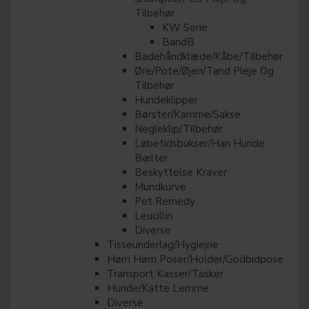
Tilbehør
KW Serie
BandB
Badehåndklæde/Kåbe/Tilbehør
Øre/Pote/Øjen/Tand Pleje Og
Tilbehør
Hundeklipper
Børster/Kamme/Sakse
Negleklip/Tilbehør
Løbetidsbukser/Han Hunde
Bælter
Beskyttelse Kraver
Mundkurve
Pet Remedy
Leucillin
Diverse
Tisseunderlag/Hygiejne
Høm Høm Poser/Holder/Godbidpose
Transport Kasser/Tasker
Hunde/Katte Lemme
Diverse