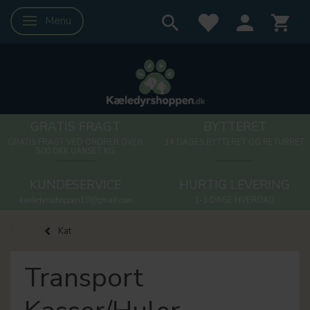
Menu
Skifte navigation
GRATIS FRAGT
BYTTERET
GRATIS FRAGT VED ORDRER OVER
14 DAGES BYTTERET OG RETURRET
500 DKK UANSET KG
KUNDESERVICE
HURTIG LEVERING
kaeledyrsshoppen10@gmail.com
1-3 DAGE HVERDAG
Kat
Transport