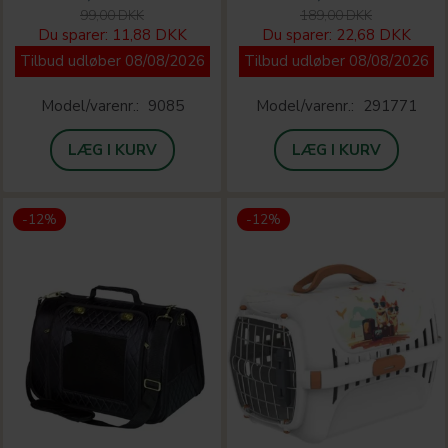
99,00 DKK
189,00 DKK
Du sparer:
11,88 DKK
Du sparer:
22,68 DKK
Tilbud udløber 08/08/2026
Tilbud udløber 08/08/2026
Model/varenr.:
9085
Model/varenr.:
291771
LÆG I KURV
LÆG I KURV
-12%
-12%