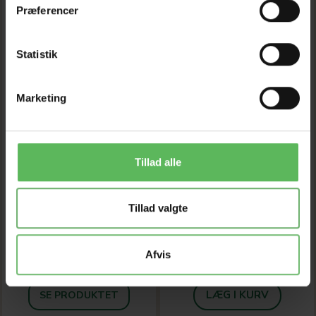
Præferencer
Statistik
Marketing
TRANSPORT KASSE
CSI TEKSTIL RENS
MED MÅTTE
SPRAY TIL HUND OG
KAT 500ML
Tillad alle
Pris fra
104,72 DKK
439,12 DKK
119,00 DKK
Tillad valgte
Du sparer:
14,28 DKK
499,00 DKK
Du sparer:
59,88 DKK
Tilbud udløber 08/08/2026
Tilbud udløber 08/08/2026
Afvis
Model/varenr.:
291696
LÆG I KURV
SE PRODUKTET