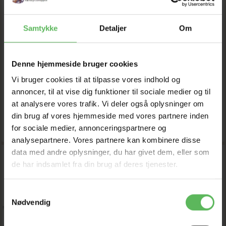
TRANSPORT KASSE
TRANSPORTKASSE
Samtykke
Detaljer
Om
131,12 DKK
263,12 DKK
149,00 DKK
299,00 DKK
Du sparer:
17,88 DKK
Du sparer:
35,88 DKK
Denne hjemmeside bruger cookies
Tilbud udløber 08/08/2026
Tilbud udløber 08/08/2026
Vi bruger cookies til at tilpasse vores indhold og
annoncer, til at vise dig funktioner til sociale medier og til
Model/varenr.:
272806
Model/varenr.:
73007199
at analysere vores trafik. Vi deler også oplysninger om
din brug af vores hjemmeside med vores partnere inden
LÆG I KURV
LÆG I KURV
for sociale medier, annonceringspartnere og
analysepartnere. Vores partnere kan kombinere disse
data med andre oplysninger, du har givet dem, eller som
-12%
-12%
de har indsamlet fra din brug af deres tjenester.
Samtykkevalg
Nødvendig