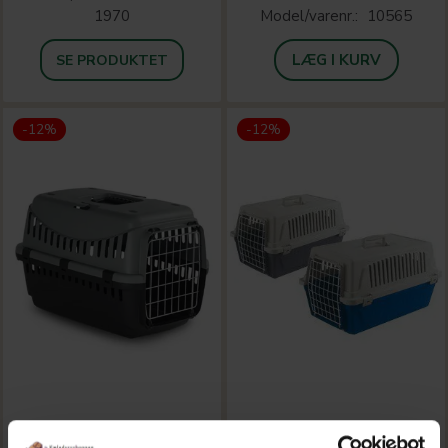
1970
Model/varenr.:
10565
LÆG I KURV
SE PRODUKTET
-12%
-12%