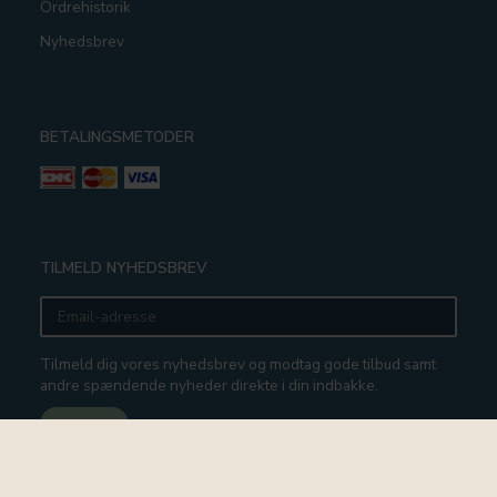
Ordrehistorik
Nyhedsbrev
BETALINGSMETODER
TILMELD NYHEDSBREV
Email-
adresse
Tilmeld dig vores nyhedsbrev og modtag gode tilbud samt
andre spændende nyheder direkte i din indbakke.
Tilmeld
Afmeld