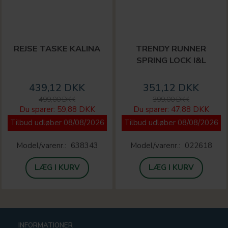
REJSE TASKE KALINA
TRENDY RUNNER
SPRING LOCK I&L
439,12 DKK
351,12 DKK
499,00 DKK
399,00 DKK
Du sparer:
59,88 DKK
Du sparer:
47,88 DKK
Tilbud udløber 08/08/2026
Tilbud udløber 08/08/2026
Model/varenr.:
638343
Model/varenr.:
022618
LÆG I KURV
LÆG I KURV
INFORMATIONER