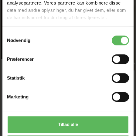
analysepartnere. Vores partnere kan kombinere disse
data med andre oplysninger, du har givet dem, eller som
de har indsamlet fra din brug af deres tjenester.
Samtykkevalg
Nødvendig
Præferencer
Statistik
AVLSKOVGAARD
NYT
TØRFODER TOPPING
KÆLEDYRSSHOPPEN
Marketing
MED OKSE KAT
KATTE FODER
66,00 DKK
Pris fra
30,80 DKK
75,00 DKK
Tillad alle
Du sparer:
9,00 DKK
35,00 DKK
Du sparer:
4,20 DKK
Tilbud udløber 08/08/2026