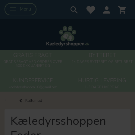
Menu
Skifte navigation
GRATIS FRAGT
BYTTERET
GRATIS FRAGT VED ORDRER OVER
14 DAGES BYTTERET OG RETURRET
500 DKK UANSET KG
KUNDESERVICE
HURTIG LEVERING
kaeledyrsshoppen10@gmail.com
1-3 DAGE HVERDAG
Kattemad
Kæledyrsshoppen