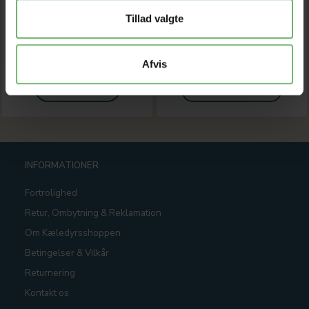
Tilbud udløber 08/08/2026
Tillad valgte
Model/varenr.:
WSHOP-
Model/varenr.:
WSHOP-
5115
5165
Afvis
LÆG I KURV
SE PRODUKTET
INFORMATIONER
Fortrolighed
Retur, Ombytning & Reklamation
Om Kæledyrsshoppen
Betingelser & Vilkår
Returnering
Kontakt os