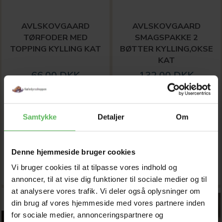
AVLSKOVGAARD
AVLSKOVGAARD
TØRFODER MED
SMAGSPAKKE 2
TOPPING KYLLING KAT
BØTTER KYLLING,OKSE
KAT
66,00 DKK
132,00 DKK
75,00 DKK
150,00 DKK
Du sparer:
9,00 DKK
Du sparer:
18,00 DKK
Tilbud udløber 08/08/2026
Tilbud udløber 08/08/2026
Samtykke
Detaljer
Om
Model/varenr.:
WSHOP-
Model/varenr.:
WSHOP-
5114
5116
Denne hjemmeside bruger cookies
LÆG I KURV
LÆG I KURV
Vi bruger cookies til at tilpasse vores indhold og
annoncer, til at vise dig funktioner til sociale medier og til
at analysere vores trafik. Vi deler også oplysninger om
-12%
-12%
din brug af vores hjemmeside med vores partnere inden
for sociale medier, annonceringspartnere og