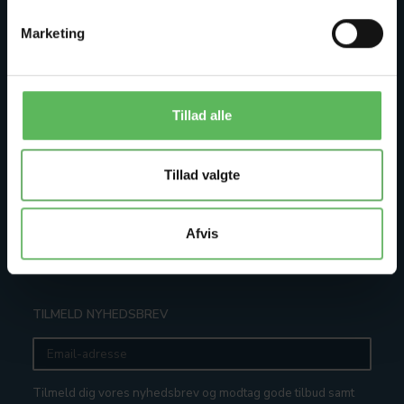
Min konto
Marketing
Adressebog
Ønskeliste
Ordrehistorik
Tillad alle
Nyhedsbrev
Tillad valgte
BETALINGSMETODER
Afvis
TILMELD NYHEDSBREV
Email-
adresse
Tilmeld dig vores nyhedsbrev og modtag gode tilbud samt