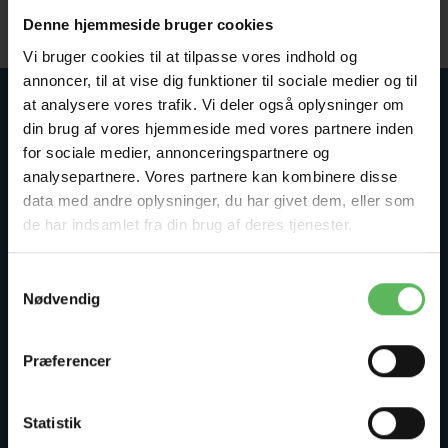
Denne hjemmeside bruger cookies
Vi bruger cookies til at tilpasse vores indhold og
annoncer, til at vise dig funktioner til sociale medier og til
INFORMATIONER
at analysere vores trafik. Vi deler også oplysninger om
din brug af vores hjemmeside med vores partnere inden
Fortrolighed
for sociale medier, annonceringspartnere og
Retur, Ombytning & Reklamation
analysepartnere. Vores partnere kan kombinere disse
Om Kæledyrsshoppen
data med andre oplysninger, du har givet dem, eller som
de har indsamlet fra din brug af deres tjenester.
Betingelser & Vilkår
Returnering
Samtykkevalg
Kontakt os
Nødvendig
Oversigt
Check gavekort saldo
Præferencer
Statistik
KONTO