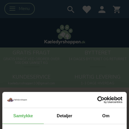
Menu
Skifte navigation
GRATIS FRAGT
BYTTERET
GRATIS FRAGT VED ORDRER OVER
14 DAGES BYTTERET OG RETURRET
500 DKK UANSET KG
KUNDESERVICE
HURTIG LEVERING
kaeledyrsshoppen10@gmail.com
1-3 DAGE HVERDAG
Gnaver
Opvejning
Samtykke
Detaljer
Om