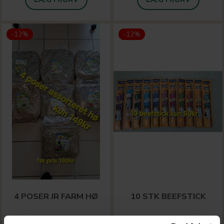
-12%
-12%
4 POSER JR FARM HØ
10 STK BEEFSTICK