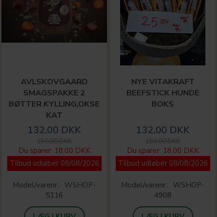
AVLSKOVGAARD
NYE VITAKRAFT
SMAGSPAKKE 2
BEEFSTICK HUNDE
BØTTER KYLLING,OKSE
BOKS
KAT
132,00 DKK
132,00 DKK
150,00 DKK
150,00 DKK
Du sparer:
18,00 DKK
Du sparer:
18,00 DKK
Tilbud udløber 08/08/2026
Tilbud udløber 08/08/2026
Model/varenr.:
WSHOP-
Model/varenr.:
WSHOP-
5116
4908
LÆG I KURV
LÆG I KURV