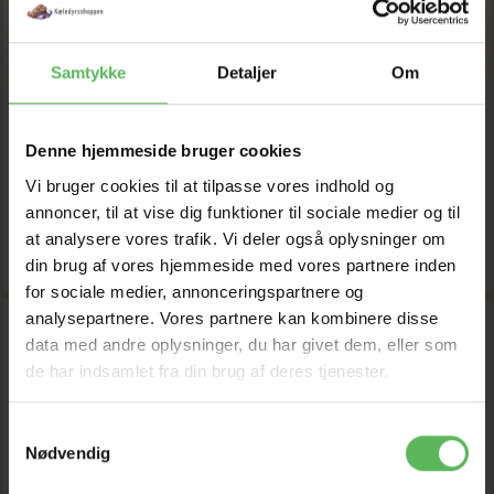
158,40 DKK
52,80 DKK
Samtykke
Detaljer
Om
180,00 DKK
60,00 DKK
Du sparer:
21,60 DKK
Du sparer:
7,20 DKK
Tilbud udløber 08/08/2026
Tilbud udløber 08/08/2026
Denne hjemmeside bruger cookies
Model/varenr.:
Beef stick
Vi bruger cookies til at tilpasse vores indhold og
Model/varenr.:
Jr pakke
pakke
annoncer, til at vise dig funktioner til sociale medier og til
at analysere vores trafik. Vi deler også oplysninger om
LÆG I KURV
LÆG I KURV
din brug af vores hjemmeside med vores partnere inden
for sociale medier, annonceringspartnere og
analysepartnere. Vores partnere kan kombinere disse
-12%
-12%
data med andre oplysninger, du har givet dem, eller som
de har indsamlet fra din brug af deres tjenester.
Samtykkevalg
Nødvendig