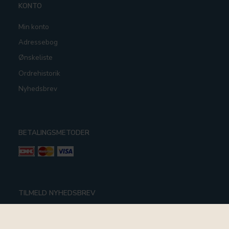
KONTO
Min konto
Adressebog
Ønskeliste
Ordrehistorik
Nyhedsbrev
BETALINGSMETODER
TILMELD NYHEDSBREV
Email-
adresse