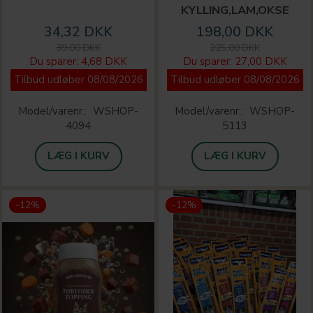
KYLLING,LAM,OKSE
34,32 DKK
198,00 DKK
39,00 DKK
225,00 DKK
Du sparer:
4,68 DKK
Du sparer:
27,00 DKK
Tilbud udløber 08/08/2026
Tilbud udløber 08/08/2026
Model/varenr.:
WSHOP-
Model/varenr.:
WSHOP-
4094
5113
LÆG I KURV
LÆG I KURV
-12%
-12%