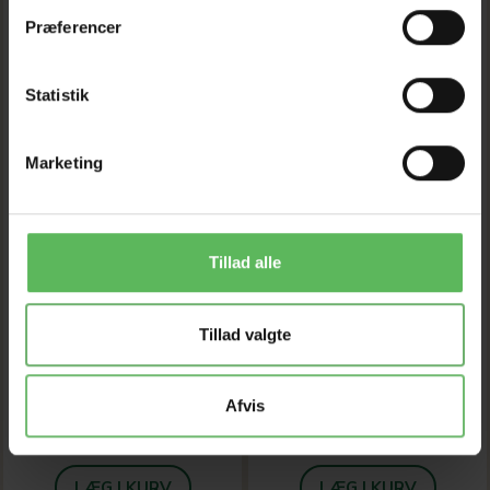
Præferencer
Statistik
Marketing
5 RAFI DÅSER
5 KASSER LIQUID
Tillad alle
110,00 DKK
110,00 DKK
125,00 DKK
125,00 DKK
Tillad valgte
Du sparer:
15,00 DKK
Du sparer:
15,00 DKK
Tilbud udløber 08/08/2026
Tilbud udløber 08/08/2026
Afvis
Model/varenr.:
Rafi dåser
pakke
Model/varenr.:
Liquid 5stk
LÆG I KURV
LÆG I KURV