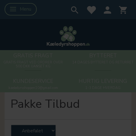
Menu
Skifte navigation
GRATIS FRAGT
BYTTERET
GRATIS FRAGT VED ORDRER OVER
14 DAGES BYTTERET OG RETURRET
500 DKK UANSET KG
KUNDESERVICE
HURTIG LEVERING
kaeledyrsshoppen10@gmail.com
1-3 DAGE HVERDAG
Pakke Tilbud