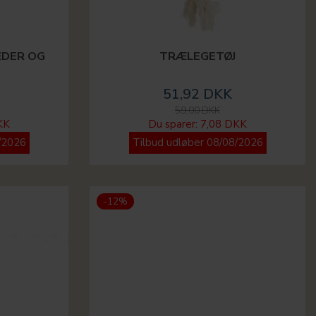
ÆDER OG
TRÆLEGETØJ
51,92 DKK
59,00 DKK
KK
Du sparer:
7,08 DKK
/2026
Tilbud udløber 08/08/2026
-12%