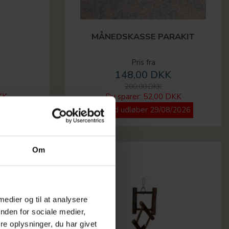
MÅNEDSKASSE PARAKIT
Pris fra
148,00 DKK
200,00 DKK
KK
Du sparer:
52,00 DKK
/2026
Tilbud udløber 29/08/2026
Om
-12%
 medier og til at analysere
nden for sociale medier,
e oplysninger, du har givet