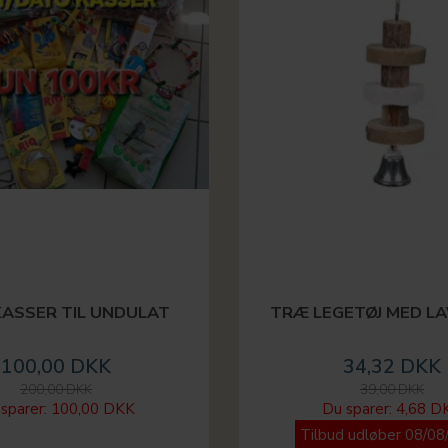
KASSER TIL UNDULAT
TRÆ LEGETØJ MED L
100,00 DKK
34,32 DKK
200,00 DKK
39,00 DKK
sparer:
100,00 DKK
Du sparer:
4,68 D
Tilbud udløber 08/08