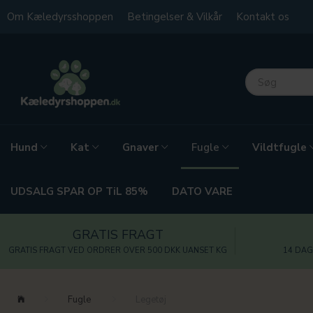
Om Kæledyrsshoppen
Betingelser & Vilkår
Kontakt os
Hund
Kat
Gnaver
Vildtfugle
Fugle
UDSALG SPAR OP TiL 85%
DATO VARE
GRATIS FRAGT
GRATIS FRAGT VED ORDRER OVER 500 DKK UANSET KG
14 DAG
Fugle
Legetøj