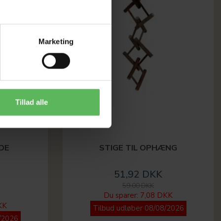
Marketing
Tillad alle
DE
STIGE TIL OPHÆNG
51,92 DKK
59,00 DKK
Du sparer:
7,08 DKK
KK
Tilbud udløber 08/08/2026
/2026