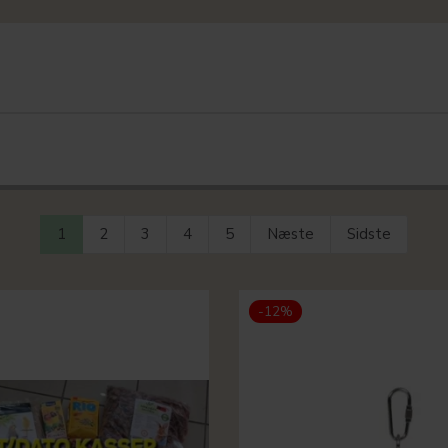
1
2
3
4
5
Næste
Sidste
-12%