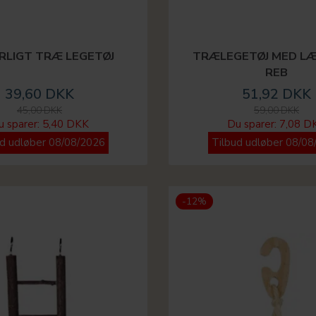
RLIGT TRÆ LEGETØJ
TRÆLEGETØJ MED L
REB
39,60 DKK
51,92 DKK
45,00 DKK
59,00 DKK
u sparer:
5,40 DKK
Du sparer:
7,08 D
ud udløber 08/08/2026
Tilbud udløber 08/08
-12%