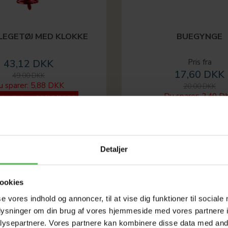
LEGETØJ MED KLOKKE
BUEGYNGE
43,12 DKK
Pris fra
17,60 DKK
49,00 DKK
u sparer:
5,88 DKK
20,00 DKK
Du sparer:
2,40 D
ud udløber 08/08/2026
Tilbud udløber 08/08
Detaljer
-12%
ookies
se vores indhold og annoncer, til at vise dig funktioner til sociale
oplysninger om din brug af vores hjemmeside med vores partnere i
ysepartnere. Vores partnere kan kombinere disse data med andr