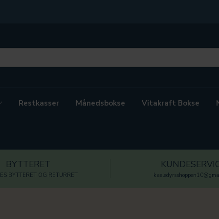
Restkasser
Månedsbokse
Vitakraft Bokse
BYTTERET
KUNDESERVI
ES BYTTERET OG RETURRET
kaeledyrsshoppen10@gmai