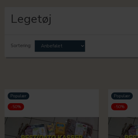
Legetøj
Sortering:
Populær
Populær
-50%
-50%