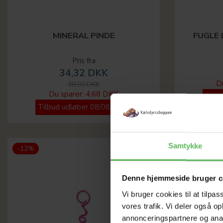
MINERAL PINDE
FUGLE 
Pris fra
34,32 DKK
D
39,00 DKK
Du sparer:
4,68 DKK
Tilb
Tilbud udløber 08/08/2026
Samtykke
-12%
-12%
Denne hjemmeside bruger c
Vi bruger cookies til at tilpas
vores trafik. Vi deler også 
annonceringspartnere og anal