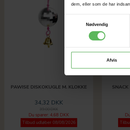
dem, eller som de har indsaml
Samtykkevalg
Nødvendig
Afvis
PAWISE DISKOKUGLE M. KLOKKE
SNACK 
34,32 DKK
39,00 DKK
Du sparer:
4,68 DKK
Du
Tilbud udløber 08/08/2026
Tilb