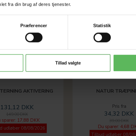
et fra din brug af deres tjenester.
Præferencer
Statistik
Tillad valgte
TERNING AKTIVERING
NATUR TRÆPIN
131,12 DKK
Pris fra
34,32 DKK
149,00 DKK
 sparer:
17,88 DKK
39,00 DKK
Du sparer:
4,68 D
ud udløber 08/08/2026
Tilbud udløber 08/08