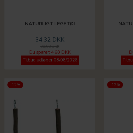
NATURLIGT LEGETØJ
NATU
34,32 DKK
39,00 DKK
Du sparer:
4,68 DKK
D
Tilbud udløber 08/08/2026
Tilb
-12%
-12%