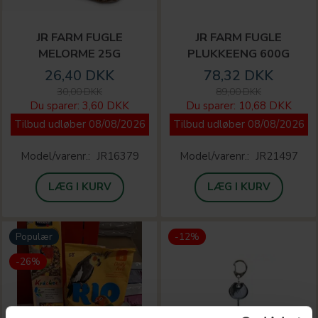
JR FARM FUGLE
JR FARM FUGLE
MELORME 25G
PLUKKEENG 600G
26,40 DKK
78,32 DKK
30,00 DKK
89,00 DKK
Du sparer:
3,60 DKK
Du sparer:
10,68 DKK
Tilbud udløber 08/08/2026
Tilbud udløber 08/08/2026
Model/varenr.:
JR16379
Model/varenr.:
JR21497
LÆG I KURV
LÆG I KURV
Populær
-12%
-26%