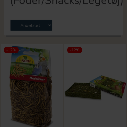
(Foder/Snacks/Legetøj)
-12%
-12%