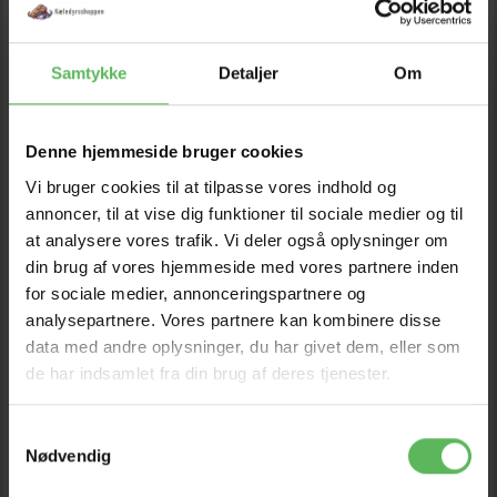
Samtykke
Detaljer
Om
Denne hjemmeside bruger cookies
Vi bruger cookies til at tilpasse vores indhold og
annoncer, til at vise dig funktioner til sociale medier og til
MÅNEDSKASSE
FRUGTSPYD
at analysere vores trafik. Vi deler også oplysninger om
PARAKIT
din brug af vores hjemmeside med vores partnere inden
Pris fra
30,80 DKK
for sociale medier, annonceringspartnere og
148,00 DKK
35,00 DKK
analysepartnere. Vores partnere kan kombinere disse
Du sparer:
4,20 DKK
200,00 DKK
data med andre oplysninger, du har givet dem, eller som
Du sparer:
52,00 DKK
Tilbud udløber 08/08/2026
de har indsamlet fra din brug af deres tjenester.
Tilbud udløber 29/08/2026
Samtykkevalg
Model/varenr.:
WSHOP-
Nødvendig
2785
Model/varenr.:
6102