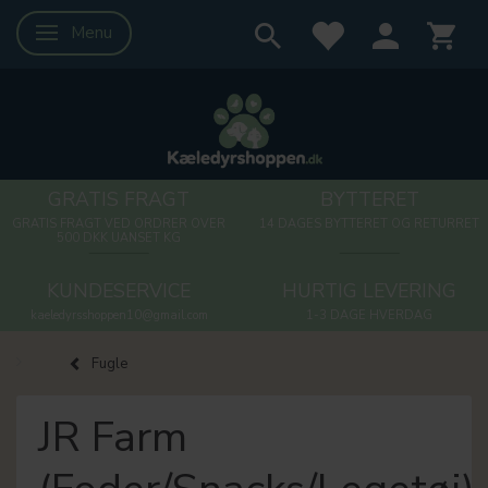
Menu
Skifte navigation
GRATIS FRAGT
BYTTERET
GRATIS FRAGT VED ORDRER OVER
14 DAGES BYTTERET OG RETURRET
500 DKK UANSET KG
KUNDESERVICE
HURTIG LEVERING
kaeledyrsshoppen10@gmail.com
1-3 DAGE HVERDAG
Fugle
JR Farm