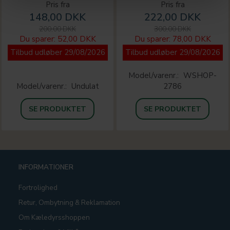
Pris fra
Pris fra
148,00 DKK
222,00 DKK
200,00 DKK
300,00 DKK
Du sparer:
52,00 DKK
Du sparer:
78,00 DKK
Tilbud udløber 29/08/2026
Tilbud udløber 29/08/2026
Model/varenr.:
WSHOP-
Model/varenr.:
Undulat
2786
SE PRODUKTET
SE PRODUKTET
INFORMATIONER
Fortrolighed
Retur, Ombytning & Reklamation
Om Kæledyrsshoppen