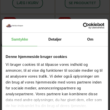
LÆG I KURV
SE PRODUKTET
-12%
-12%
Samtykke
Detaljer
Om
Denne hjemmeside bruger cookies
Vi bruger cookies til at tilpasse vores indhold og
annoncer, til at vise dig funktioner til sociale medier og til
at analysere vores trafik. Vi deler også oplysninger om
din brug af vores hjemmeside med vores partnere inden
for sociale medier, annonceringspartnere og
analysepartnere. Vores partnere kan kombinere disse
TRANSPORTKASSE
TRANSPORT KASSE
data med andre oplysninger, du har givet dem, eller som
de har indsamlet fra din brug af deres tjenester.