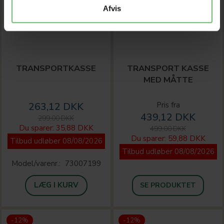
Afvis
TRANSPORTKASSE
TRANSPORT KASSE
MED MÅTTE
263,12 DKK
Pris fra
439,12 DKK
299,00 DKK
Du sparer:
35,88 DKK
499,00 DKK
Du sparer:
59,88 DKK
Tilbud udløber 08/08/2026
Tilbud udløber 08/08/2026
Model/varenr.:
73007199
LÆG I KURV
SE PRODUKTET
-12%
-12%