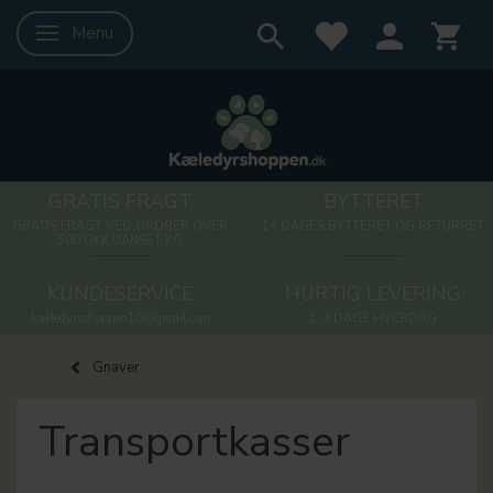
Menu
Skifte navigation
GRATIS FRAGT
BYTTERET
GRATIS FRAGT VED ORDRER OVER
14 DAGES BYTTERET OG RETURRET
500 DKK UANSET KG
KUNDESERVICE
HURTIG LEVERING
kaeledyrsshoppen10@gmail.com
1-3 DAGE HVERDAG
Gnaver
Transportkasser