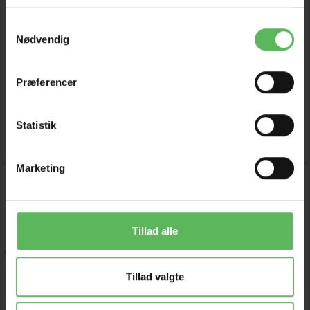
166,32 DKK
131,12 DKK
Samtykkevalg
189,00 DKK
149,00 DKK
Nødvendig
Du sparer:
22,68 DKK
Du sparer:
17,88 DKK
Tilbud udløber 08/08/2026
Tilbud udløber 08/08/2026
Præferencer
Model/varenr.:
10565
Model/varenr.:
272806
Statistik
LÆG I KURV
LÆG I KURV
Marketing
-12%
-12%
Tillad alle
Tillad valgte