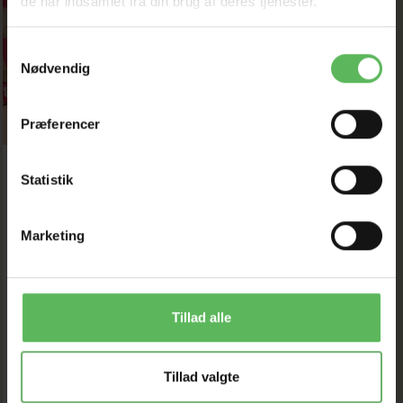
de har indsamlet fra din brug af deres tjenester.
Samtykkevalg
Nødvendig
Præferencer
Statistik
VITAKRAFT
KATTEGRUS MED
BABYPUDER 8KG
Marketing
104,72 DKK
119,00 DKK
Du sparer:
14,28 DKK
Tilbud udløber 08/08/2026
Tillad alle
Model/varenr.:
vita grus
Tillad valgte
LÆG I KURV