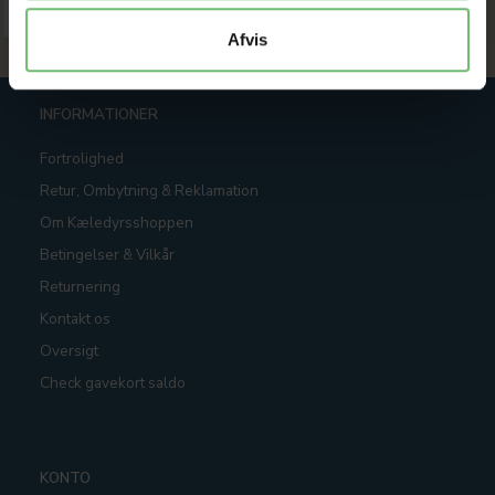
Afvis
INFORMATIONER
Fortrolighed
Retur, Ombytning & Reklamation
Om Kæledyrsshoppen
Betingelser & Vilkår
Returnering
Kontakt os
Oversigt
Check gavekort saldo
KONTO