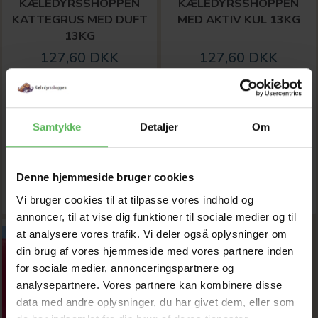
KÆLEDYRSSHOPPEN
KÆLEDYRSSHOPPEN
KATTEGRUS MED DUFT
MED AKTIV KUL 13KG
13KG
127,60 DKK
127,60 DKK
145,00 DKK
145,00 DKK
Du sparer:
17,40 DKK
Du sparer:
17,40 DKK
Tilbud udløber 08/08/2026
Tilbud udløber 08/08/2026
Samtykke
Detaljer
Om
Model/varenr.:
grus med
duft
Denne hjemmeside bruger cookies
LÆG I KURV
Model/varenr.:
aktiv
Vi bruger cookies til at tilpasse vores indhold og
annoncer, til at vise dig funktioner til sociale medier og til
-12%
at analysere vores trafik. Vi deler også oplysninger om
din brug af vores hjemmeside med vores partnere inden
for sociale medier, annonceringspartnere og
analysepartnere. Vores partnere kan kombinere disse
data med andre oplysninger, du har givet dem, eller som