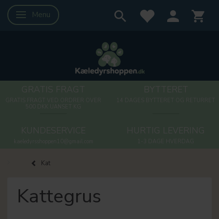
Menu
Skifte navigation
GRATIS FRAGT
BYTTERET
GRATIS FRAGT VED ORDRER OVER
14 DAGES BYTTERET OG RETURRET
500 DKK UANSET KG
KUNDESERVICE
HURTIG LEVERING
kaeledyrsshoppen10@gmail.com
1-3 DAGE HVERDAG
Kat
Kattegrus