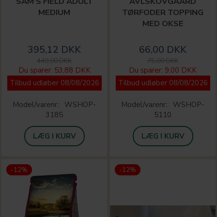
SAM’S FIELD ADULT
AVLSKOVGAARD
MEDIUM
TØRFODER TOPPING
MED OKSE
395,12 DKK
66,00 DKK
449,00 DKK
75,00 DKK
Du sparer:
53,88 DKK
Du sparer:
9,00 DKK
Tilbud udløber 08/08/2026
Tilbud udløber 08/08/2026
Model/varenr.:
WSHOP-
Model/varenr.:
WSHOP-
3185
5110
LÆG I KURV
LÆG I KURV
-12%
-12%