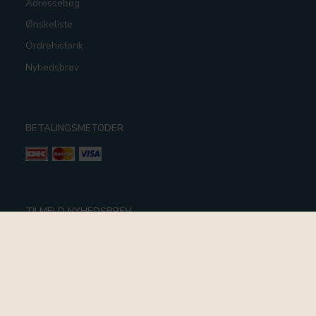
Adressebog
Ønskeliste
Ordrehistorik
Nyhedsbrev
BETALINGSMETODER
TILMELD NYHEDSBREV
Email-
adresse
Tilmeld dig vores nyhedsbrev og modtag gode tilbud samt
andre spændende nyheder direkte i din indbakke.
Tilmeld
Afmeld