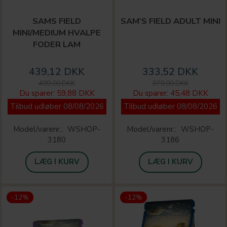
SAMS FIELD
SAM’S FIELD ADULT MINI
MINI/MEDIUM HVALPE
FODER LAM
439,12 DKK
333,52 DKK
499,00 DKK
379,00 DKK
Du sparer:
59,88 DKK
Du sparer:
45,48 DKK
Tilbud udløber 08/08/2026
Tilbud udløber 08/08/2026
Model/varenr.:
WSHOP-
Model/varenr.:
WSHOP-
3180
3186
LÆG I KURV
LÆG I KURV
-12%
-12%