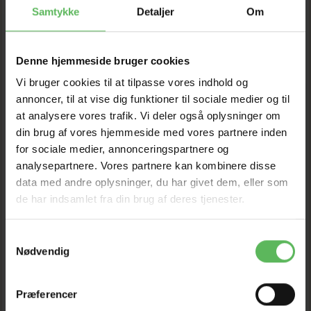
Samtykke
Detaljer
Om
Denne hjemmeside bruger cookies
Vi bruger cookies til at tilpasse vores indhold og
annoncer, til at vise dig funktioner til sociale medier og til
at analysere vores trafik. Vi deler også oplysninger om
din brug af vores hjemmeside med vores partnere inden
for sociale medier, annonceringspartnere og
analysepartnere. Vores partnere kan kombinere disse
SAM’S FIELD KORNFRI
SAM’S FIELD LAM LIGHT
data med andre oplysninger, du har givet dem, eller som
LAKS HERRING
& SENIOR
de har indsamlet fra din brug af deres tjenester.
571,12 DKK
439,12 DKK
Samtykkevalg
Nødvendig
649,00 DKK
499,00 DKK
Du sparer:
77,88 DKK
Du sparer:
59,88 DKK
Tilbud udløber 08/08/2026
Tilbud udløber 08/08/2026
Præferencer