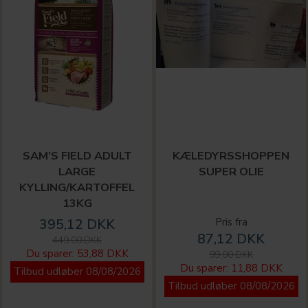
SAM’S FIELD ADULT
KÆLEDYRSSHOPPEN
LARGE
SUPER OLIE
KYLLING/KARTOFFEL
13KG
395,12 DKK
Pris fra
87,12 DKK
449,00 DKK
Du sparer:
53,88 DKK
99,00 DKK
Du sparer:
11,88 DKK
Tilbud udløber 08/08/2026
Tilbud udløber 08/08/2026