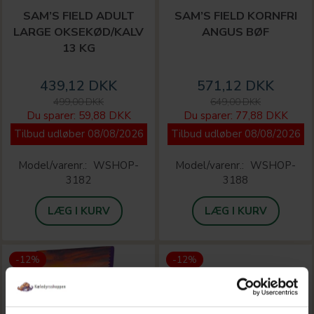
SAM’S FIELD ADULT
SAM’S FIELD KORNFRI
LARGE OKSEKØD/KALV
ANGUS BØF
13 KG
439,12 DKK
571,12 DKK
499,00 DKK
649,00 DKK
Du sparer:
59,88 DKK
Du sparer:
77,88 DKK
Tilbud udløber 08/08/2026
Tilbud udløber 08/08/2026
Model/varenr.:
WSHOP-
Model/varenr.:
WSHOP-
3182
3188
LÆG I KURV
LÆG I KURV
-12%
-12%