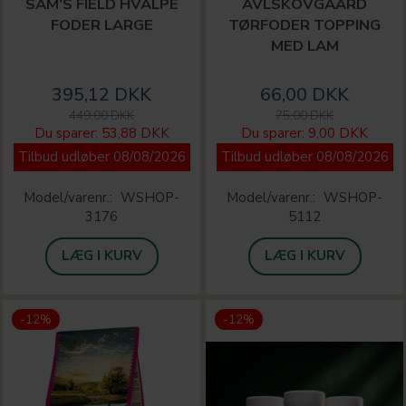
SAM’S FIELD HVALPE
AVLSKOVGAARD
FODER LARGE
TØRFODER TOPPING
MED LAM
395,12 DKK
66,00 DKK
449,00 DKK
75,00 DKK
Du sparer:
53,88 DKK
Du sparer:
9,00 DKK
Tilbud udløber 08/08/2026
Tilbud udløber 08/08/2026
Model/varenr.:
WSHOP-
Model/varenr.:
WSHOP-
3176
5112
LÆG I KURV
LÆG I KURV
-12%
-12%