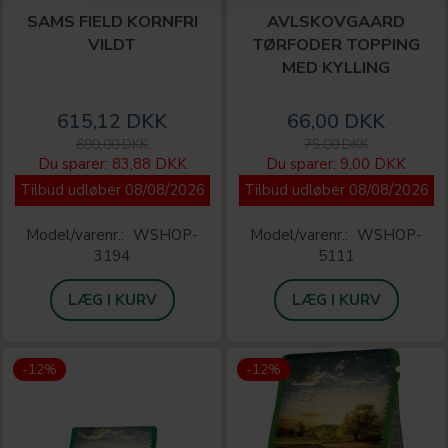
SAMS FIELD KORNFRI
AVLSKOVGAARD
VILDT
TØRFODER TOPPING
MED KYLLING
615,12 DKK
66,00 DKK
699,00 DKK
75,00 DKK
Du sparer:
83,88 DKK
Du sparer:
9,00 DKK
Tilbud udløber 08/08/2026
Tilbud udløber 08/08/2026
Model/varenr.:
WSHOP-
Model/varenr.:
WSHOP-
3194
5111
LÆG I KURV
LÆG I KURV
-12%
-12%