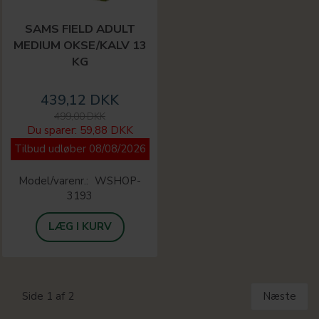
SAMS FIELD ADULT
MEDIUM OKSE/KALV 13
KG
439,12 DKK
499,00 DKK
Du sparer:
59,88 DKK
Tilbud udløber 08/08/2026
Model/varenr.:
WSHOP-
3193
LÆG I KURV
Side 1 af 2
Næste