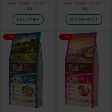
Model/varenr.:
WSHOP-
Model/varenr.:
WSHOP-
3181
4942
LÆG I KURV
SE PRODUKTET
-12%
-12%