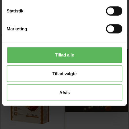
Model/varenr.:
WSHOP-
Model/varenr.:
WSHOP-
3190
3191
Statistik
LÆG I KURV
LÆG I KURV
Marketing
-12%
-12%
Tillad alle
Tillad valgte
Afvis