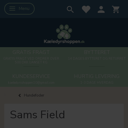
Menu
Skifte navigation
GRATIS FRAGT
BYTTERET
GRATIS FRAGT VED ORDRER OVER
14 DAGES BYTTERET OG RETURRET
500 DKK UANSET KG
KUNDESERVICE
HURTIG LEVERING
kaeledyrsshoppen10@gmail.com
1-3 DAGE HVERDAG
Hundefoder
Sams Field