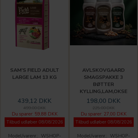
SAM’S FIELD ADULT
AVLSKOVGAARD
LARGE LAM 13 KG
SMAGSPAKKE 3
BØTTER
KYLLING,LAM,OKSE
439,12 DKK
198,00 DKK
499,00 DKK
225,00 DKK
Du sparer:
59,88 DKK
Du sparer:
27,00 DKK
Tilbud udløber 08/08/2026
Tilbud udløber 08/08/2026
Model/varenr.:
WSHOP-
Model/varenr.:
WSHOP-