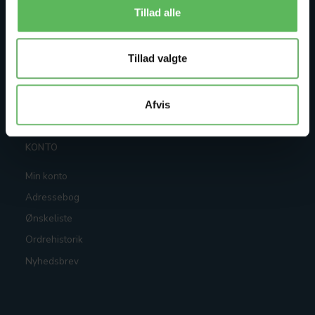
Betingelser & Vilkår
Tillad alle
Returnering
Kontakt os
Tillad valgte
Oversigt
Check gavekort saldo
Afvis
KONTO
Min konto
Adressebog
Ønskeliste
Ordrehistorik
Nyhedsbrev