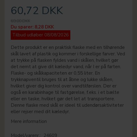
60,72 DKK
69,00 DKK
Du sparer:
8,28 DKK
Tilbud udløber 08/08/2026
Dette produkt er en praktisk flaske med en tilhørende
skål lavet af plastik og kommer i forskellige farver. Ved
at trykke på flasken fyldes vand i skålen, hvilket gør
det nemt at give dit kæledyr vand, når I er på farten.
Flaske- og skålkapaciteten er 0,55 liter. En
trykknapventil bruges til at åbne og lukke skålen,
hvilket giver dig kontrol over vandtilførslen. Der er
også en karabinhage til fastgørelse, f.eks. i et bælte
eller en taske, hvilket gør det let at transportere.
Denne flaske med skål er ideel til udendørsaktiviteter
eller rejser med dit kæledyr.
Mere information
Model/varenr.:
24609