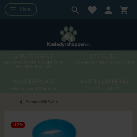
Menu
Skifte navigation
GRATIS FRAGT
BYTTERET
GRATIS FRAGT VED ORDRER OVER
14 DAGES BYTTERET OG RETURRET
500 DKK UANSET KG
KUNDESERVICE
HURTIG LEVERING
kaeledyrsshoppen10@gmail.com
1-3 DAGE HVERDAG
Sommer/Bil Skåle
-12%