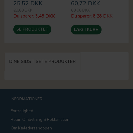
25,52 DKK
60,72 DKK
3
29,00 DKK
69,00 DKK
39
Du sparer:
3,48 DKK
Du sparer:
8,28 DKK
Du
SE PRODUKTET
LÆG I KURV
DINE SIDST SETE PRODUKTER
INFORMATIONER
Fortrolighed
Retur, Ombytning & Reklamation
Om Kæledyrsshoppen