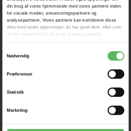
din brug af vores hjemmeside med vores partnere inden
SAT NED
for sociale medier, annonceringspartnere og
analysepartnere. Vores partnere kan kombinere disse
data med andre oplysninger, du har givet dem, eller som
Tilbud GÆLDER IKKE
de har indsamlet fra din brug af deres tjenester.
I FYSISK BUTIKKERE
Samtykkevalg
Nødvendig
Præferencer
Statistik
BESKRIVELSE
Marketing
Farve: Assorterede farver
Størrelse: 0.55 L