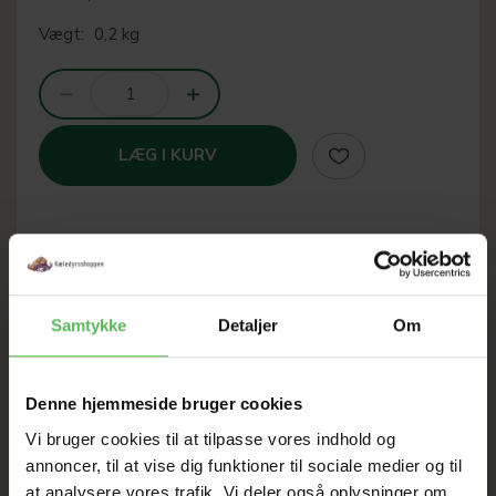
Vægt:
0,2 kg
LÆG I KURV
SOMMER
Samtykke
Detaljer
Om
UDSALG
Denne hjemmeside bruger cookies
TIL D. 8 AUGUST
Vi bruger cookies til at tilpasse vores indhold og
annoncer, til at vise dig funktioner til sociale medier og til
HELE WEBSHOPPEN ER
at analysere vores trafik. Vi deler også oplysninger om