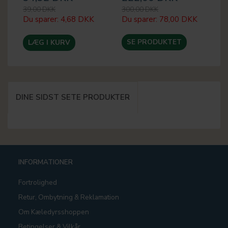
39,00 DKK
300,00 DKK
14
Du sparer:
4,68 DKK
Du sparer:
78,00 DKK
Du
SE PRODUKTET
LÆG I KURV
DINE SIDST SETE PRODUKTER
INFORMATIONER
Fortrolighed
Retur, Ombytning & Reklamation
Om Kæledyrsshoppen
Betingelser & Vilkår