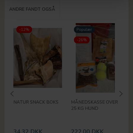
ANDRE FANDT OGSÅ
-12%
Populær
-26%
NATUR SNACK BOKS
MÅNEDSKASSE OVER
N
25 KG HUND
H
34,32 DKK
222,00 DKK
1