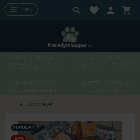
Menu
Skifte navigation
GRATIS FRAGT
BYTTERET
GRATIS FRAGT VED ORDRER OVER
14 DAGES BYTTERET OG RETURRET
500 DKK UANSET KG
KUNDESERVICE
HURTIG LEVERING
kaeledyrsshoppen10@gmail.com
1-3 DAGE HVERDAG
Godbidde/Ben
POPULÆR
-50%