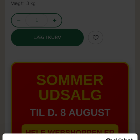
Vægt:
3 kg
LÆG I KURV
SOMMER
UDSALG
TIL D. 8 AUGUST
HELE WEBSHOPPEN ER