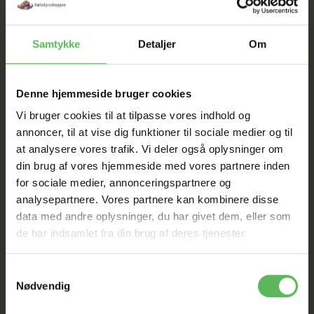
SAT NED
Samtykke
Detaljer
Om
Tilbud GÆLDER IKKE
Denne hjemmeside bruger cookies
I FYSISK BUTIKKERE
Vi bruger cookies til at tilpasse vores indhold og
annoncer, til at vise dig funktioner til sociale medier og til
at analysere vores trafik. Vi deler også oplysninger om
din brug af vores hjemmeside med vores partnere inden
for sociale medier, annonceringspartnere og
analysepartnere. Vores partnere kan kombinere disse
data med andre oplysninger, du har givet dem, eller som
ANDRE KØBTE OGSÅ
de har indsamlet fra din brug af deres tjenester.
Samtykkevalg
-12%
-12%
Nødvendig
Køb 3+ og få 3% rabat