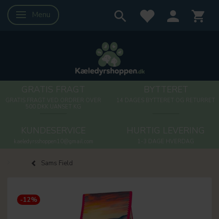
Menu
Skifte navigation
GRATIS FRAGT
BYTTERET
GRATIS FRAGT VED ORDRER OVER
14 DAGES BYTTERET OG RETURRET
500 DKK UANSET KG
KUNDESERVICE
HURTIG LEVERING
kaeledyrsshoppen10@gmail.com
1-3 DAGE HVERDAG
Sams Field
-12%