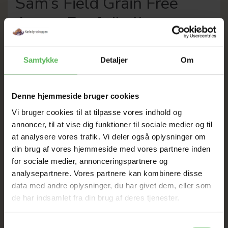
Sam’s Field Grain Free
Angus Beef til alle
hunderacer
Samtykke
Detaljer
Om
Sam’s Field Grain Free Angus Beef er hundefoder til
voksne hunde af alle racer.
Sam’s Field Grain Free Angus Beef er lavet med gode
Denne hjemmeside bruger cookies
råvarer og på en skånsom måde. Det har den
indflydelse, at det kan hjælpe på minimering af
Vi bruger cookies til at tilpasse vores indhold og
foderintolerance.
annoncer, til at vise dig funktioner til sociale medier og til
at analysere vores trafik. Vi deler også oplysninger om
Det er et perfekt valg, hvis du ønsker din hund skal have
ekstra proteiner, da foderet er med oksekød og
din brug af vores hjemmeside med vores partnere inden
kyllingekød.
for sociale medier, annonceringspartnere og
analysepartnere. Vores partnere kan kombinere disse
Proteinerne i kødet spiller en essentiel rolle i hundens
data med andre oplysninger, du har givet dem, eller som
krop. Det er blandt andet med til at give gode muskler,
negle og styrke immunforsvaret. Fedtstoffet, som
de har indsamlet fra din brug af deres tjenester.
kommer fra kødet er naturligt og det indeholder omega
3 og 6 fedtsyrer, som medvirker til en skinnende pels.
Samtykkevalg