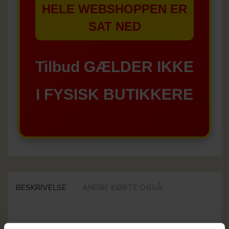
HELE WEBSHOPPEN ER
SAT NED
Tilbud GÆLDER IKKE
I FYSISK BUTIKKERE
BESKRIVELSE
ANDRE KØBTE OGSÅ