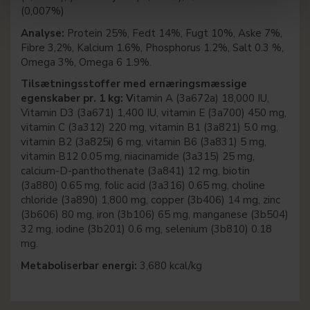
(0,007%)
Analyse:
Protein 25%, Fedt 14%, Fugt 10%, Aske 7%,
Fibre 3,2%, Kalcium 1.6%, Phosphorus 1.2%, Salt 0.3 %,
Omega 3%, Omega 6 1.9%.
Tilsætningsstoffer med ernæringsmæssige
egenskaber pr. 1 kg: V
itamin A (3a672a) 18,000 IU,
Vitamin D3 (3a671) 1,400 IU, vitamin E (3a700) 450 mg,
vitamin C (3a312) 220 mg, vitamin B1 (3a821) 5.0 mg,
vitamin B2 (3a825i) 6 mg, vitamin B6 (3a831) 5 mg,
vitamin B12 0.05 mg, niacinamide (3a315) 25 mg,
calcium-D-panthothenate (3a841) 12 mg, biotin
(3a880) 0.65 mg, folic acid (3a316) 0.65 mg, choline
chloride (3a890) 1,800 mg, copper (3b406) 14 mg, zinc
(3b606) 80 mg, iron (3b106) 65 mg, manganese (3b504)
32 mg, iodine (3b201) 0.6 mg, selenium (3b810) 0.18
mg.
Metaboliserbar
energi:
3,680 kcal/kg