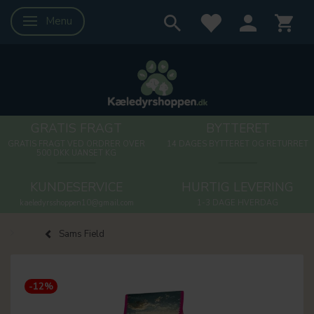
Menu
Skifte navigation
GRATIS FRAGT
BYTTERET
GRATIS FRAGT VED ORDRER OVER
14 DAGES BYTTERET OG RETURRET
500 DKK UANSET KG
KUNDESERVICE
HURTIG LEVERING
kaeledyrsshoppen10@gmail.com
1-3 DAGE HVERDAG
Sams Field
-12%