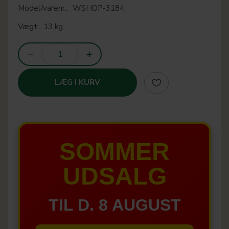
Model/varenr.:
WSHOP-3184
Vægt:
13 kg
LÆG I KURV
SOMMER
UDSALG
TIL D. 8 AUGUST