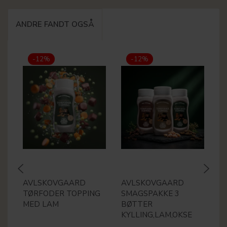
ANDRE FANDT OGSÅ
-12%
-12%
AVLSKOVGAARD
AVLSKOVGAARD
S
TØRFODER TOPPING
SMAGSPAKKE 3
F
MED LAM
BØTTER
KYLLING,LAM,OKSE