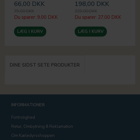
66,00 DKK
198,00 DKK
3
75,00 DKK
225,00 DKK
44
Du sparer:
9,00 DKK
Du sparer:
27,00 DKK
Du
LÆG I KURV
LÆG I KURV
DINE SIDST SETE PRODUKTER
INFORMATIONER
Fortrolighed
Retur, Ombytning & Reklamation
Om Kæledyrsshoppen