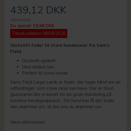
439,12 DKK
499,00 DKK
Du sparer:
59,88 DKK
Tilbud udløber 08/08/2026
Glutenfri foder til store hunderacer fra Sam’s
Field.
Glutenfri opskrift
Med delikat lam
Perfekt til store hunde
Sams Field Large Lamb er foder, der tager hånd om de
udfordringer, som store racer kan have. Der er tilsat
glucosamin der er kendt for sin gode indvirkning på
hundens bevægeapparat.. Din hund kan få det foder
den drømmer om, til den pris du drømmer om.
Mere information