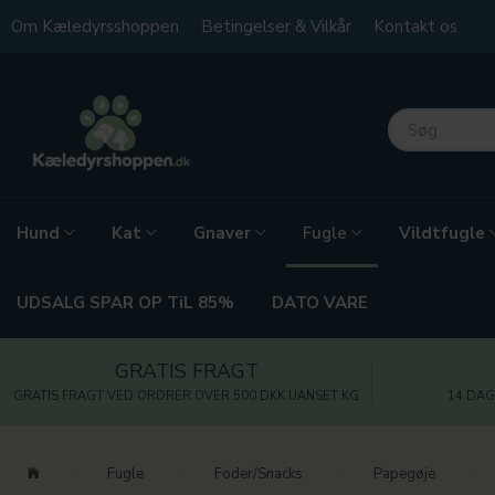
Om Kæledyrsshoppen
Betingelser & Vilkår
Kontakt os
Hund
Kat
Gnaver
Vildtfugle
Fugle
UDSALG SPAR OP TiL 85%
DATO VARE
GRATIS FRAGT
GRATIS FRAGT VED ORDRER OVER 500 DKK UANSET KG
14 DAG
Fugle
Foder/Snacks
Papegøje