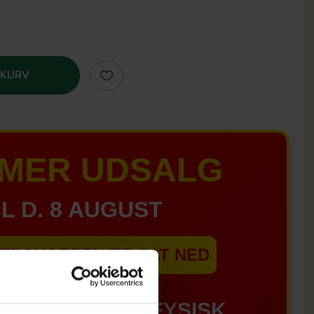
 KURV
MER UDSALG
IL D. 8 AUGUST
EBSHOPPEN ER SAT NED
GÆLDER IKKE I FYSISK