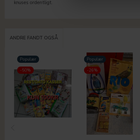
knuses ordentligt.
ANDRE FANDT OGSÅ
Populær
Populær
-50%
-26%