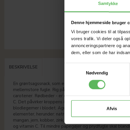
Samtykke
Denne hjemmeside bruger c
Vi bruger cookies til at tilpas
vores trafik. Vi deler også 
annonceringspartnere og anal
dem, eller som de har indsaml
Samtykkevalg
BESKRIVELSE
Nødvendig
En grøntsagssnack, som er en naturlig og sund snack til st
mellemstore fugle. Rig på råfibre, vitaminer, mineraler og
carotener. Rødbeder - er en kilde til vitaminer fra gruppe B
C. Det påvirker kroppens immunforsvar og øger mængden 
blodlegemer i blodet. Agurker er et skatkammer af mange
Afvis
elementer, herunder: natrium, kalium, magnesium, calcium,
mangan, jern, kobber, zink. Rød peber er en rig kilde til car
og vitamin C. Til mindre papegøjer og prydfugle skal bland