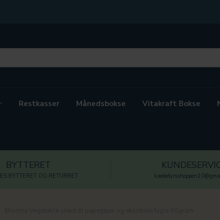
Restkasser
Månedsbokse
Vitakraft Bokse
BYTTERET
KUNDESERVI
ES BYTTERET OG RETURRET
kaeledyrsshoppen10@gmai
Bloomy Vegetable snack til papegøjer og eksotiske fugle 80gram