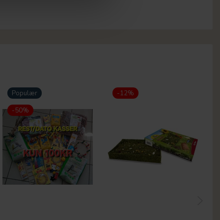
Populær
-12%
-50%