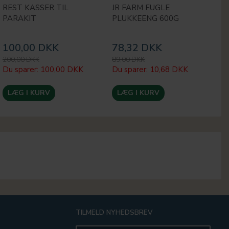
REST KASSER TIL
JR FARM FUGLE
P
PARAKIT
PLUKKEENG 600G
A
100,00 DKK
78,32 DKK
6
200,00 DKK
89,00 DKK
69
Du sparer:
100,00 DKK
Du sparer:
10,68 DKK
Du
LÆG I KURV
LÆG I KURV
TILMELD NYHEDSBREV