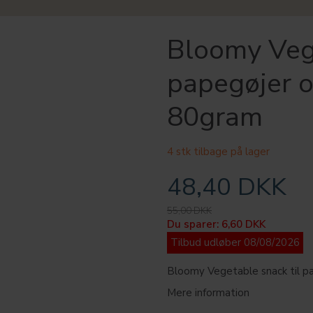
Bloomy Vege
papegøjer o
80gram
4 stk tilbage på lager
48,40 DKK
55,00 DKK
Du sparer:
6,60 DKK
Tilbud udløber 08/08/2026
Bloomy Vegetable snack til p
Mere information