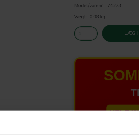
Model/varenr.:
74223
Vægt:
0,08 kg
LÆG I
SOM
T
HELE W
Tilbud 