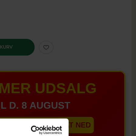
 KURV
MER UDSALG
IL D. 8 AUGUST
EBSHOPPEN ER SAT NED