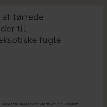
af tørrede
der til
ksotiske fugle
r+nødder til papegøjer+eksotiske fugle 200gram