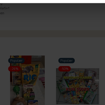
og
lativt
den
Populær
Populær
-26%
-50%