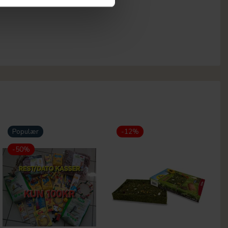
Populær
-12%
-50%