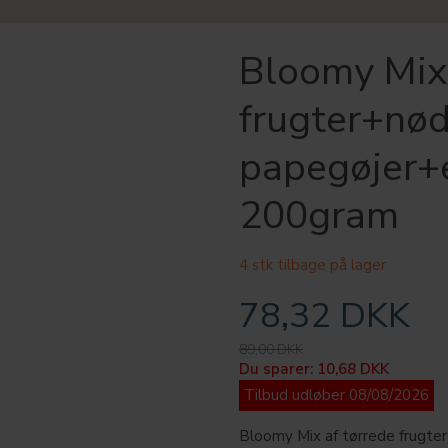
Bloomy Mix 
frugter+nød
papegøjer+e
200gram
4 stk tilbage på lager
78,32 DKK
89,00 DKK
Du sparer:
10,68 DKK
Tilbud udløber 08/08/2026
Bloomy Mix af tørrede frugte