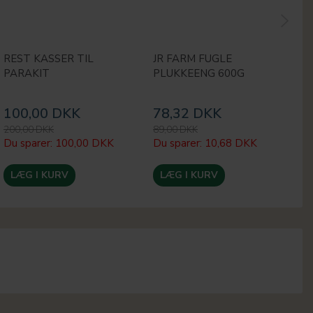
REST KASSER TIL
JR FARM FUGLE
P
PARAKIT
PLUKKEENG 600G
A
100,00 DKK
78,32 DKK
6
200,00 DKK
89,00 DKK
69
Du sparer:
100,00 DKK
Du sparer:
10,68 DKK
Du
LÆG I KURV
LÆG I KURV