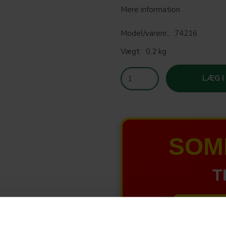
Mere information
Model/varenr.:
74216
Vægt:
0,2 kg
LÆG I
SOM
T
HELE W