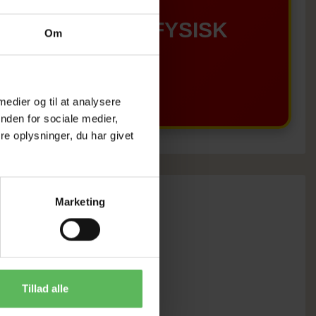
GÆLDER IKKE I FYSISK
Om
BUTIKKERE
 medier og til at analysere
nden for sociale medier,
e oplysninger, du har givet
Marketing
Tillad alle