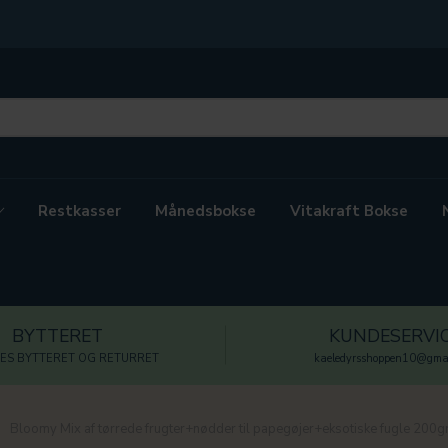
Restkasser
Månedsbokse
Vitakraft Bokse
BYTTERET
KUNDESERVI
ES BYTTERET OG RETURRET
kaeledyrsshoppen10@gmai
Bloomy Mix af tørrede frugter+nødder til papegøjer+eksotiske fugle 200