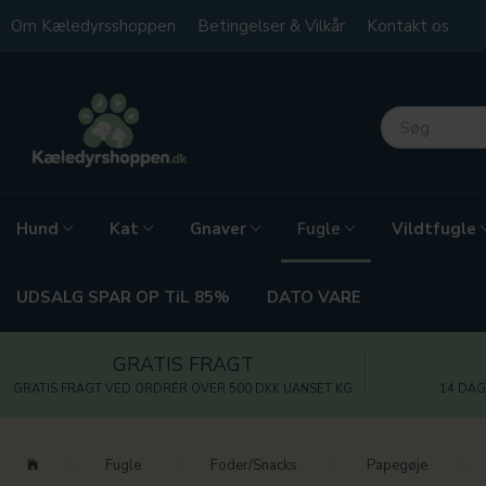
Om Kæledyrsshoppen
Betingelser & Vilkår
Kontakt os
Hund
Kat
Gnaver
Vildtfugle
Fugle
UDSALG SPAR OP TiL 85%
DATO VARE
GRATIS FRAGT
GRATIS FRAGT VED ORDRER OVER 500 DKK UANSET KG
14 DAG
Fugle
Foder/Snacks
Papegøje