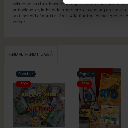
kalium og calcium. Mandler er rige på E-vitamin, mineraler 
antioxidanter, indeholder mere protein end æg og har et re
lavt indhold af mættet fedt. Alle frugter i blandingen er u
kerner.
ANDRE FANDT OGSÅ
Populær
Populær
-50%
-26%