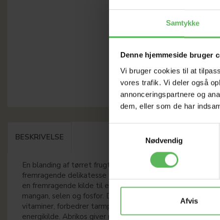
Samtykke
Denne hjemmeside bruger c
Vi bruger cookies til at tilpas
vores trafik. Vi deler også 
annonceringspartnere og anal
dem, eller som de har indsaml
Samtykkevalg
BESKRIVELSE
Nødvendig
En blanding af tørret frugt og nødder, uden jordnødder, er
fremragende delikatesse for mange eksotiske fugle. Nødde
en fremragende kilde til elementer som jern, zink, kobber,
mangan, selen og fosfor. Dadler med et højt indhold af fib
Afvis
vitaminer, forbedrer tarmperistaltikken og er en fremrage
energikilde. Abrikos giver mange vitaminer, herunder C, jern