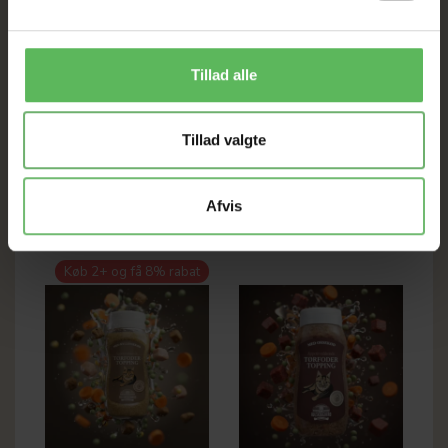
NÆRINGSINDHOLD PR. 100 G
Råprotein
34%
Råfedt
16%
Tillad alle
Træstof
2%
Råaske
6%
Tillad valgte
ANDRE FANDT OGSÅ
Afvis
Køb 2+ og få 8% rabat