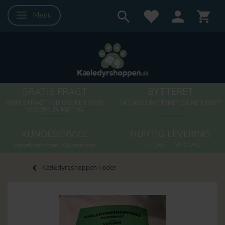
Menu
Skifte navigation
GRATIS FRAGT
BYTTERET
GRATIS FRAGT VED ORDRER OVER
14 DAGES BYTTERET OG RETURRET
500 DKK UANSET KG
KUNDESERVICE
HURTIG LEVERING
kaeledyrsshoppen10@gmail.com
1-3 DAGE HVERDAG
Kæledyrsshoppen Foder