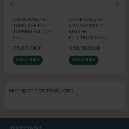
AVLSKOVGAARD
AVLSKOVGAARD
A
TØRFODER MED
SMAGSPAKKE 2
T
TOPPING KYLLING
BØTTER
M
KAT
KYLLING,OKSE KAT
7
75,00 DKK
150,00 DKK
LÆG I KURV
LÆG I KURV
DINE SIDST SETE PRODUKTER
INFORMATIONER