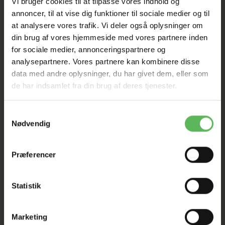
Vi bruger cookies til at tilpasse vores indhold og
annoncer, til at vise dig funktioner til sociale medier og til
at analysere vores trafik. Vi deler også oplysninger om
din brug af vores hjemmeside med vores partnere inden
for sociale medier, annonceringspartnere og
analysepartnere. Vores partnere kan kombinere disse
data med andre oplysninger, du har givet dem, eller som
BESKRIVELSE
de har indsamlet fra din brug af deres tjenester.
Premium fuldfoder til katte
Samtykkevalg
Plus Cat Adult er udviklet både til intakte og
Nødvendig
neutraliserede katte. Foderet har et lavt indhold af bla.
magnesium, hvilket forebygger imod urinvejssten og et
reduceret energiindhold, så fedme forebygges hos den
Præferencer
neutraliserede kat.
Ingredienser:
Statistik
Ris, majs, frisk laks, fjerkræmel, fiskemel, svinefedt,
blodmel, vitamin/mineralblanding, tørrede
Marketing
sukkerroesnitter, tørrede æg, ølgær, rapsolie og lecithin.