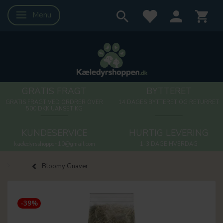
Menu
Skifte navigation
GRATIS FRAGT
BYTTERET
GRATIS FRAGT VED ORDRER OVER
14 DAGES BYTTERET OG RETURRET
500 DKK UANSET KG
KUNDESERVICE
HURTIG LEVERING
kaeledyrsshoppen10@gmail.com
1-3 DAGE HVERDAG
Bloomy Gnaver
-39%