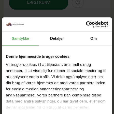
LÆG I KURV
SOMMER
Samtykke
Detaljer
Om
UDSALG
Denne hjemmeside bruger cookies
TIL D. 22 AUGUST
Vi bruger cookies til at tilpasse vores indhold og
annoncer, til at vise dig funktioner til sociale medier og til
at analysere vores trafik. Vi deler også oplysninger om
HELE WEBSHOPPEN ER
din brug af vores hjemmeside med vores partnere inden
SAT NED
for sociale medier, annonceringspartnere og
analysepartnere. Vores partnere kan kombinere disse
data med andre oplysninger, du har givet dem, eller som
Tilbud GÆLDER IKKE
de har indsamlet fra din brug af deres tjenester.