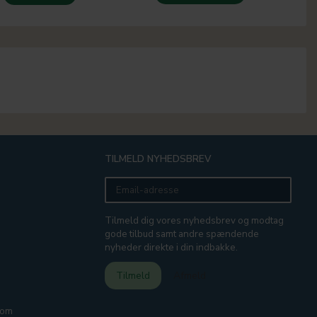
TILMELD NYHEDSBREV
Email-
adresse
Tilmeld dig vores nyhedsbrev og modtag
gode tilbud samt andre spændende
nyheder direkte i din indbakke.
Tilmeld
Afmeld
com