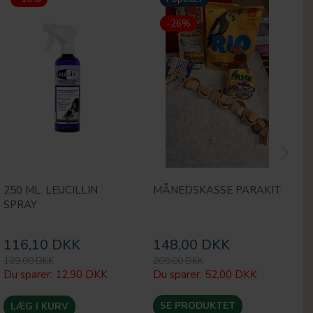
-26%
250 ML. LEUCILLIN
MÅNEDSKASSE PARAKIT
C
SPRAY
R
G
116,10 DKK
148,00 DKK
1
129,00 DKK
200,00 DKK
18
Du sparer:
12,90 DKK
Du sparer:
52,00 DKK
Du
SE PRODUKTET
LÆG I KURV