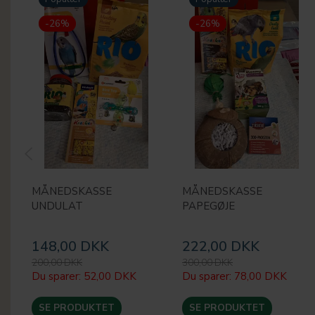
-26%
-26%
MÅNEDSKASSE
MÅNEDSKASSE
UNDULAT
PAPEGØJE
148,00 DKK
222,00 DKK
200,00 DKK
300,00 DKK
Du sparer:
52,00 DKK
Du sparer:
78,00 DKK
SE PRODUKTET
SE PRODUKTET