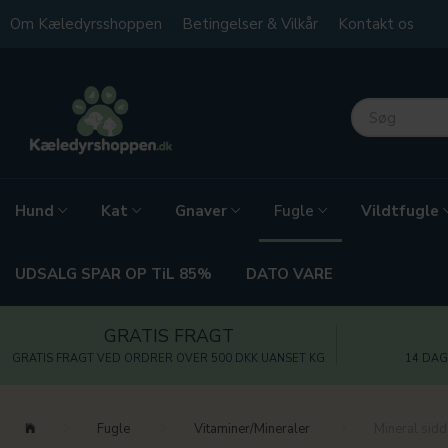
Om Kæledyrsshoppen
Betingelser & Vilkår
Kontakt os
Hund
Kat
Gnaver
Vildtfugle
Fugle
UDSALG SPAR OP TiL 85%
DATO VARE
GRATIS FRAGT
GRATIS FRAGT VED ORDRER OVER 500 DKK UANSET KG
14 DAG
Fugle
Vitaminer/Mineraler
Mineral sid