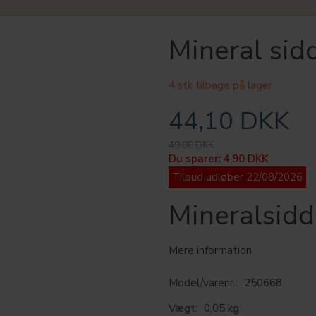
Mineral sid
4 stk tilbage på lager
44,10 DKK
49,00 DKK
Du sparer:
4,90 DKK
Tilbud udløber 22/08/2026
Mineralsid
Mere information
Model/varenr.:
250668
Vægt:
0,05 kg