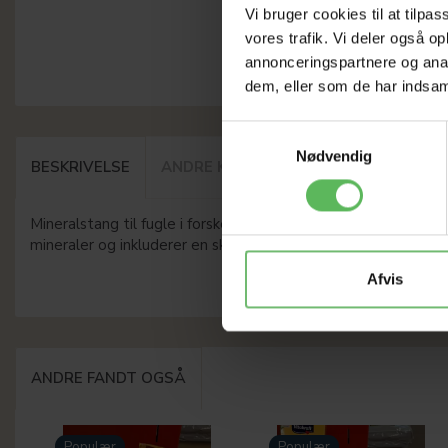
Vi bruger cookies til at tilpas
vores trafik. Vi deler også 
annonceringspartnere og anal
dem, eller som de har indsaml
Samtykkevalg
Nødvendig
BESKRIVELSE
ANDRE KØBTE OGSÅ
Mineralstang til fugle i forskellige farver og størrelser og 
mineraler og inkluderer en skrueholder for at sikre fast hold i 
Afvis
ANDRE FANDT OGSÅ
Populær
Populær