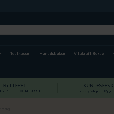
Restkasser
Månedsbokse
Vitakraft Bokse
BYTTERET
KUNDESERVI
ES BYTTERET OG RETURRET
kaeledyrsshoppen10@gmai
destang