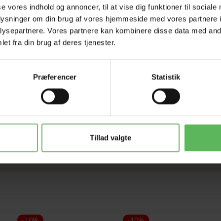
se vores indhold og annoncer, til at vise dig funktioner til sociale
oplysninger om din brug af vores hjemmeside med vores partnere i
ysepartnere. Vores partnere kan kombinere disse data med andr
et fra din brug af deres tjenester.
Præferencer
Statistik
med forskellige tykkelser for at reducere belastning på fodmuskler
buret.
Tillad valgte
-10%
-10%