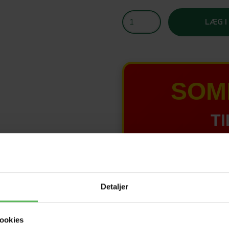
LÆG I
SOM
TI
HELE W
Detaljer
Tilbud 
ookies