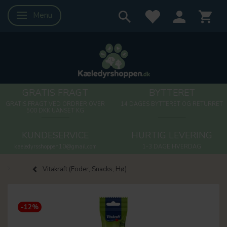
Menu
Skifte navigation
GRATIS FRAGT
BYTTERET
GRATIS FRAGT VED ORDRER OVER
14 DAGES BYTTERET OG RETURRET
500 DKK UANSET KG
KUNDESERVICE
HURTIG LEVERING
kaeledyrsshoppen10@gmail.com
1-3 DAGE HVERDAG
Vitakraft (Foder, Snacks, Hø)
-12%