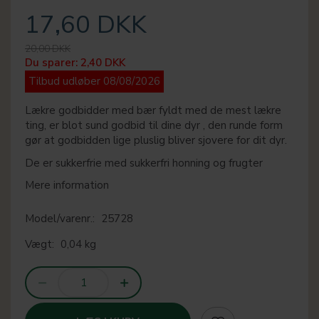
17,60 DKK
20,00 DKK
Du sparer:
2,40 DKK
Tilbud udløber 08/08/2026
Lækre godbidder med bær fyldt med de mest lækre
ting, er blot sund godbid til dine dyr , den runde form
gør at godbidden lige pluslig bliver sjovere for dit dyr.
De er sukkerfrie med sukkerfri honning og frugter
Mere information
Model/varenr.:
25728
Vægt:
0,04 kg