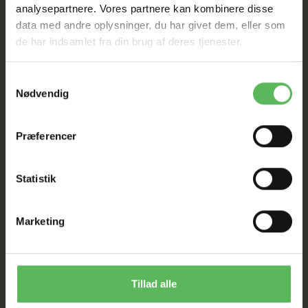
analysepartnere. Vores partnere kan kombinere disse
I FYSISK BUTIKKERE
data med andre oplysninger, du har givet dem, eller som
de har indsamlet fra din brug af deres tjenester.
Samtykkevalg
Nødvendig
Præferencer
BESKRIVELSE
ANDRE KØBTE OGSÅ
Statistik
Sukkerfrie
40 Gram
Marketing
ANDRE FANDT OGSÅ
Tillad alle