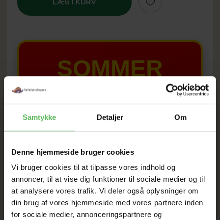
LÆG I KURV
SOMMER
UDSALG
TIL D. 8 AUGUST
Samtykke
Detaljer
Om
HELE WEBSHOPPEN ER
Denne hjemmeside bruger cookies
SAT NED
Vi bruger cookies til at tilpasse vores indhold og
annoncer, til at vise dig funktioner til sociale medier og til
at analysere vores trafik. Vi deler også oplysninger om
din brug af vores hjemmeside med vores partnere inden
Tilbud GÆLDER IKKE
for sociale medier, annonceringspartnere og