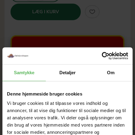
LÆG I KURV
SOMMER
UDSALG
Samtykke
Detaljer
Om
TIL D. 8 AUGUST
Denne hjemmeside bruger cookies
HELE WEBSHOPPEN ER
Vi bruger cookies til at tilpasse vores indhold og
annoncer, til at vise dig funktioner til sociale medier og til
SAT NED
at analysere vores trafik. Vi deler også oplysninger om
din brug af vores hjemmeside med vores partnere inden
for sociale medier, annonceringspartnere og