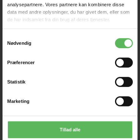
Tilbud GÆLDER IKKE
analysepartnere. Vores partnere kan kombinere disse
data med andre oplysninger, du har givet dem, eller som
I FYSISK BUTIKKERE
de har indsamlet fra din brug af deres tjenester.
Samtykkevalg
Nødvendig
Præferencer
BESKRIVELSE
Statistik
500 Gram
Marketing
ANDRE FANDT OGSÅ
Tillad alle