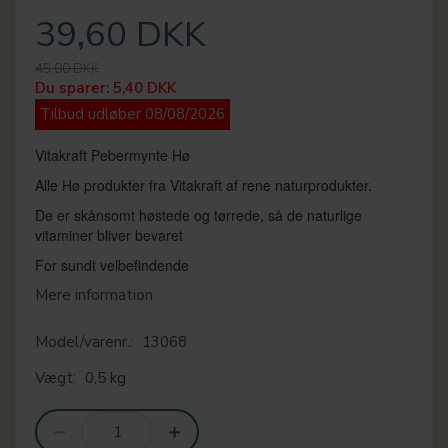
39,60 DKK
45,00 DKK
Du sparer:
5,40 DKK
Tilbud udløber 08/08/2026
Vitakraft Pebermynte Hø
Alle Hø produkter fra Vitakraft af rene naturprodukter.
De er skånsomt høstede og tørrede, så de naturlige
vitaminer bliver bevaret
For sundt velbefindende
Mere information
Model/varenr.:
13068
Vægt:
0,5 kg