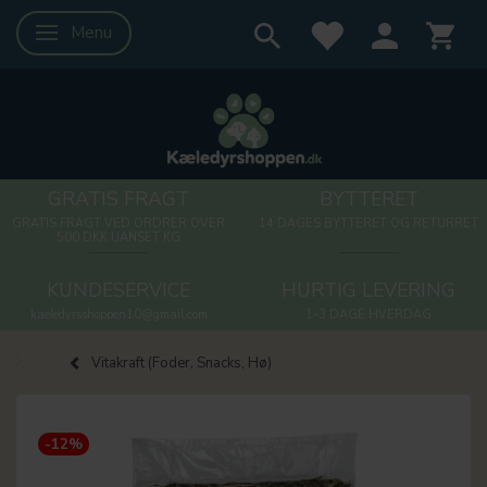
Menu
Skifte navigation
GRATIS FRAGT
BYTTERET
GRATIS FRAGT VED ORDRER OVER
14 DAGES BYTTERET OG RETURRET
500 DKK UANSET KG
KUNDESERVICE
HURTIG LEVERING
kaeledyrsshoppen10@gmail.com
1-3 DAGE HVERDAG
Vitakraft (Foder, Snacks, Hø)
-12%