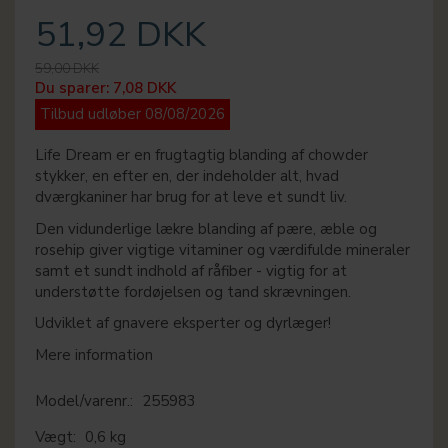
51,92 DKK
59,00 DKK
Du sparer:
7,08 DKK
Tilbud udløber 08/08/2026
Life Dream er en frugtagtig blanding af chowder
stykker, en efter en, der indeholder alt, hvad
dværgkaniner har brug for at leve et sundt liv.
Den vidunderlige lækre blanding af pære, æble og
rosehip giver vigtige vitaminer og værdifulde mineraler
samt et sundt indhold af råfiber - vigtig for at
understøtte fordøjelsen og tand skrævningen.
Udviklet af gnavere eksperter og dyrlæger!
Mere information
Model/varenr.:
255983
Vægt:
0,6 kg