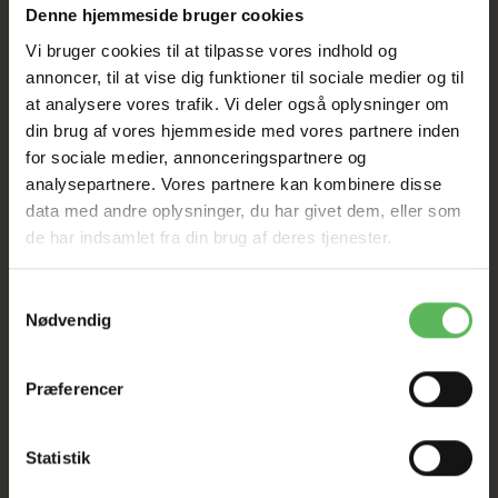
Denne hjemmeside bruger cookies
Vi bruger cookies til at tilpasse vores indhold og
Tilbud GÆLDER IKKE
annoncer, til at vise dig funktioner til sociale medier og til
at analysere vores trafik. Vi deler også oplysninger om
I FYSISK BUTIKKERE
din brug af vores hjemmeside med vores partnere inden
for sociale medier, annonceringspartnere og
analysepartnere. Vores partnere kan kombinere disse
data med andre oplysninger, du har givet dem, eller som
de har indsamlet fra din brug af deres tjenester.
Samtykkevalg
Nødvendig
BESKRIVELSE
ANDRE KØBTE OGSÅ
Præferencer
Fruity chunk mix, - forhindrer underernæring. Alt i
et - disse foderpiller forhindrer selektiv spisning,
da alle livsnødvendige, værdifulde ingredienser er
Statistik
samlet i hver enkelt foderpille.
Ideelt også til kræsne kaniner