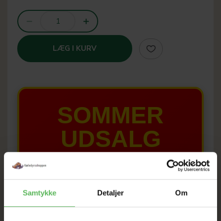
LÆG I KURV
SOMMER
UDSALG
TIL D. 8 AUGUST
Samtykke
Detaljer
Om
HELE WEBSHOPPEN ER
SAT NED