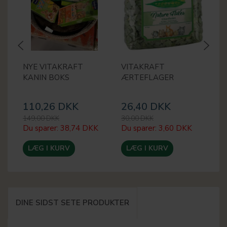
NYE VITAKRAFT
VITAKRAFT
N
KANIN BOKS
ÆRTEFLAGER
K
110,26 DKK
26,40 DKK
1
149,00 DKK
30,00 DKK
14
Du sparer:
38,74 DKK
Du sparer:
3,60 DKK
Du
LÆG I KURV
LÆG I KURV
DINE SIDST SETE PRODUKTER