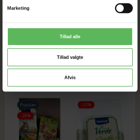
Med en dejlig duft af æble og pære
Marketing
Med essentielle vitaminer og mineraler
Med anti-lugt kompleks
Sukkerfri opskrift
Uden konserveringsmidler
Tillad alle
Aromafrisk pakket
600 g
Tillad valgte
Afvis
ANDRE FANDT OGSÅ
Populær
-12%
-26%