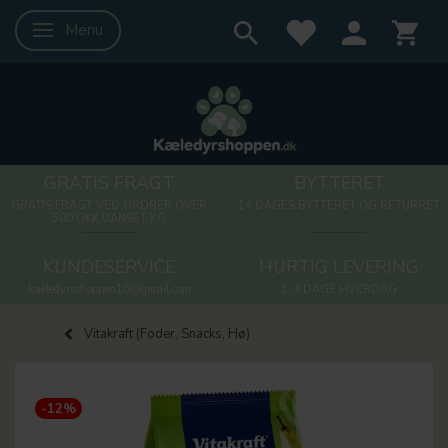
Menu
Skifte navigation
GRATIS FRAGT
BYTTERET
GRATIS FRAGT VED ORDRER OVER
14 DAGES BYTTERET OG RETURRET
500 DKK UANSET KG
KUNDESERVICE
HURTIG LEVERING
kaeledyrsshoppen10@gmail.com
1-3 DAGE HVERDAG
Vitakraft (Foder, Snacks, Hø)
-12%