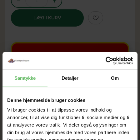
LÆG I KURV
SOMMER
UDSALG
Samtykke
Detaljer
Om
TIL D. 8 AUGUST
Denne hjemmeside bruger cookies
Vi bruger cookies til at tilpasse vores indhold og
HELE WEBSHOPPEN ER
annoncer, til at vise dig funktioner til sociale medier og til
SAT NED
at analysere vores trafik. Vi deler også oplysninger om
din brug af vores hjemmeside med vores partnere inden
for sociale medier, annonceringspartnere og