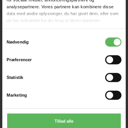
Tilbud GÆLDER IKKE
analysepartnere. Vores partnere kan kombinere disse
data med andre oplysninger, du har givet dem, eller som
de har indsamlet fra din brug af deres tjenester.
I FYSISK BUTIKKERE
Samtykkevalg
Nødvendig
Præferencer
BESKRIVELSE
ANDRE KØBTE OGSÅ
Statistik
en pakke med 2 stk i
Marketing
Tillad alle
ANDRE FANDT OGSÅ