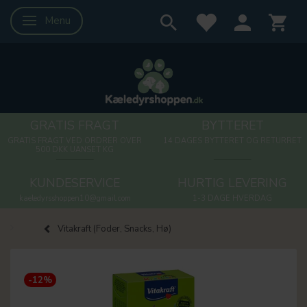
Menu
Skifte navigation
GRATIS FRAGT
BYTTERET
GRATIS FRAGT VED ORDRER OVER
14 DAGES BYTTERET OG RETURRET
500 DKK UANSET KG
KUNDESERVICE
HURTIG LEVERING
kaeledyrsshoppen10@gmail.com
1-3 DAGE HVERDAG
Vitakraft (Foder, Snacks, Hø)
-12%