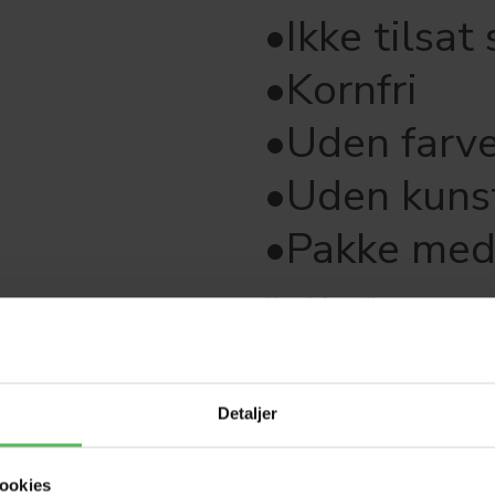
•Ikke tilsat
•Kornfri
•Uden farve
•Uden kuns
•Pakke med 
Mere information
Model/varenr.:
312181
Vægt:
0,1 kg
Detaljer
LÆG I
ookies