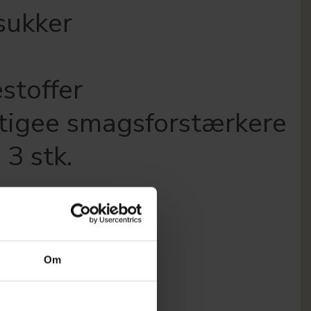
 sukker
stoffer
tigee smagsforstærkere
3 stk.
Om
 KURV