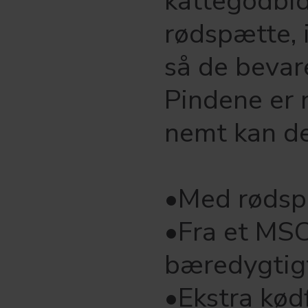
kattegodbid
rødspætte, i
så de bevar
Pindene er 
nemt kan de
•Med rødsp
•Fra et MSC
bæredygtigt
•Ekstra kød