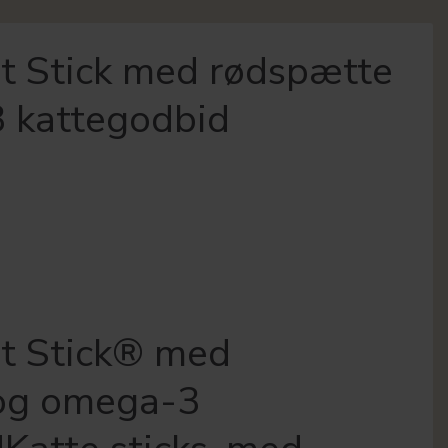
at Stick med rødspætte
 kattegodbid
at Stick® med
og omega-3