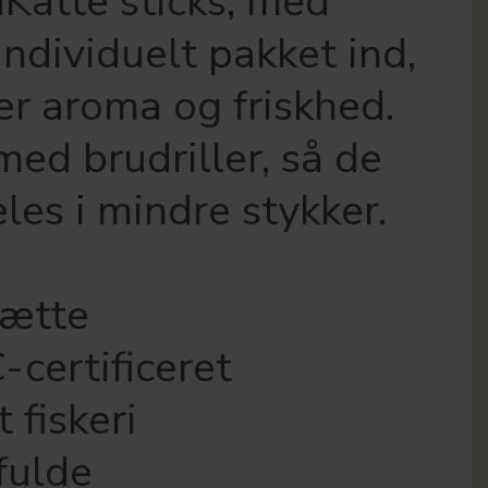
Katte sticks, med
ndividuelt pakket ind,
er aroma og friskhed.
med brudriller, så de
les i mindre stykker.
ætte
-certificeret
 fiskeri
fulde