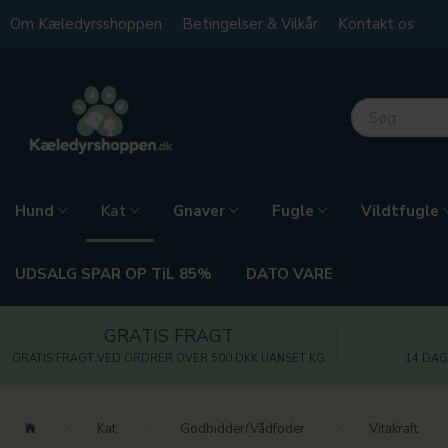
Om Kæledyrsshoppen
Betingelser & Vilkår
Kontakt os
Hund
Gnaver
Fugle
Vildtfugle
Kat
UDSALG SPAR OP TiL 85%
DATO VARE
GRATIS FRAGT
GRATIS FRAGT VED ORDRER OVER 500 DKK UANSET KG
14 DAG
Kat
Godbidder/Vådfoder
Vitakraft