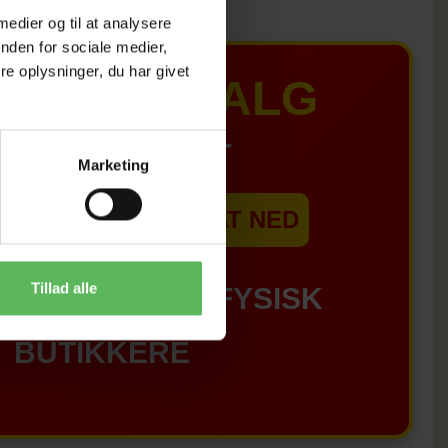
 medier og til at analysere
nden for sociale medier,
e oplysninger, du har givet
MER UDSALG
IL D. 8 AUGUST
Marketing
EBSHOPPEN ER SAT NED
Tillad alle
GÆLDER IKKE I FYSISK
BUTIKKERE