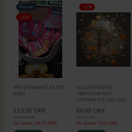
Populær
-12%
-26%
NYE VITAKRAFT KATTE
AVLSKOVGAARD
BOKS
TØRFODER MED
TOPPING KYLLING KAT
110,26 DKK
66,00 DKK
149,00 DKK
75,00 DKK
Du sparer:
38,74 DKK
Du sparer:
9,00 DKK