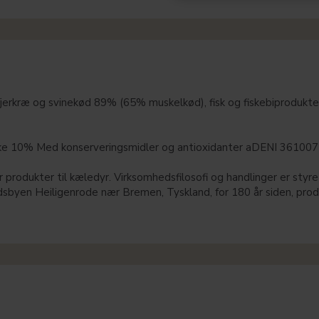
erkræ og svinekød 89% (65% muskelkød), fisk og fiskebiprodukte
e 10% Med konserveringsmidler og antioxidanter aDENI 361007
rodukter til kæledyr. Virksomhedsfilosofi og handlinger er styret 
dsbyen Heiligenrode nær Bremen, Tyskland, for 180 år siden, produ