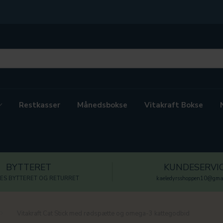
Restkasser
Månedsbokse
Vitakraft Bokse
BYTTERET
KUNDESERVI
ES BYTTERET OG RETURRET
kaeledyrsshoppen10@gmai
Vitakraft Cat Stick med rødspætte og omega-3 kattegodbid