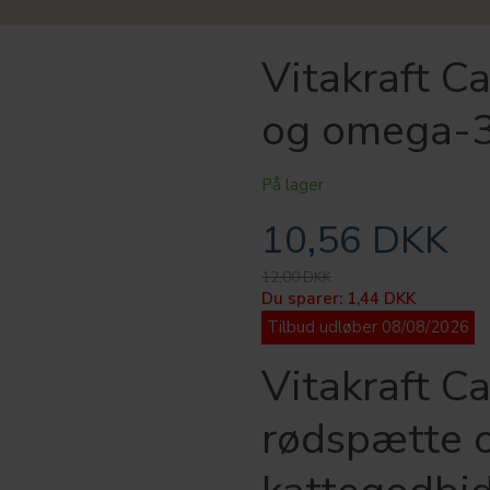
Vitakraft C
og omega-3
På lager
10,56 DKK
12,00 DKK
Du sparer:
1,44 DKK
Tilbud udløber 08/08/2026
Vitakraft C
rødspætte 