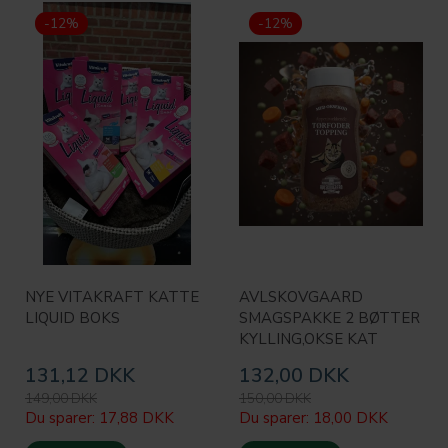
-12%
-12%
NYE VITAKRAFT KATTE
AVLSKOVGAARD
LIQUID BOKS
SMAGSPAKKE 2 BØTTER
KYLLING,OKSE KAT
131,12 DKK
132,00 DKK
149,00 DKK
150,00 DKK
Du sparer:
17,88 DKK
Du sparer:
18,00 DKK