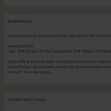
BESKRIVELSE
Sammensætning: Kød og animalske biprodukter fra oksekød,fj
Indholdsstoffer:
Fugt 28% Protein 33,5% Fedtindhold 20% Råfiber 2% Råask
Vitakraft® er en af de mest succesrige virksomheder indenfor p
Virksomheden der startede som en lille grovvarehandel i lan
Vitakraft. Med Kærlighed.
ANDRE FANDT OGSÅ