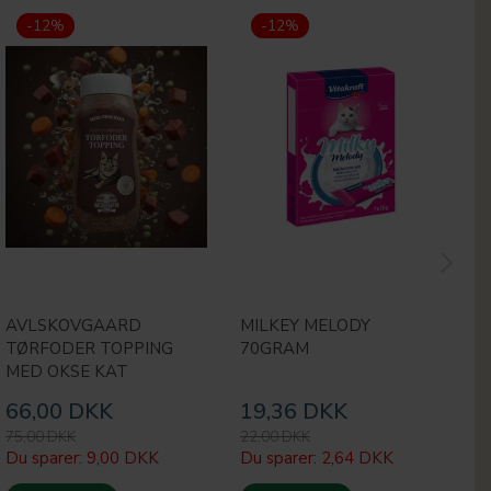
-12%
-12%
AVLSKOVGAARD
MILKEY MELODY
K
TØRFODER TOPPING
70GRAM
MED OKSE KAT
66,00 DKK
19,36 DKK
3
75,00 DKK
22,00 DKK
35
Du sparer:
9,00 DKK
Du sparer:
2,64 DKK
Du