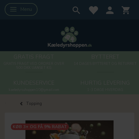
Menu
Skifte navigation
GRATIS FRAGT
BYTTERET
GRATIS FRAGT VED ORDRER OVER
14 DAGES BYTTERET OG RETURRET
500 DKK UANSET KG
KUNDESERVICE
HURTIG LEVERING
kaeledyrsshoppen10@gmail.com
1-3 DAGE HVERDAG
Topping
KØB 3+ OG FÅ 9% RABAT