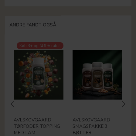
ANDRE FANDT OGSÅ
Køb 3+ og få 9% rabat
AVLSKOVGAARD
AVLSKOVGAARD
A
TØRFODER TOPPING
SMAGSPAKKE 3
T
MED LAM
BØTTER
M