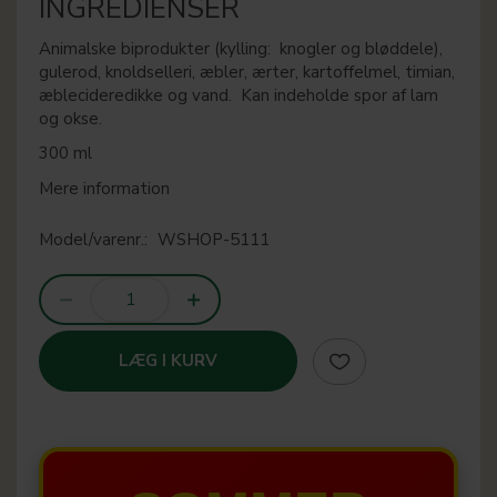
INGREDIENSER
Animalske biprodukter (kylling: knogler og bløddele),
gulerod, knoldselleri, æbler, ærter, kartoffelmel, timian,
æblecideredikke og vand. Kan indeholde spor af lam
og okse.
300 ml
Mere information
Model/varenr.:
WSHOP-5111
LÆG I KURV