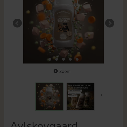
Zoom
Avlskovgaard