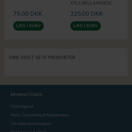
KYLLING,LAM,OKSE
75,00 DKK
7
225,00 DKK
LÆG I KURV
LÆG I KURV
DINE SIDST SETE PRODUKTER
INFORMATIONER
Fortrolighed
Retur, Ombytning & Reklamation
Om Kæledyrsshoppen