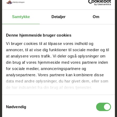
Samtykke
Detaljer
Om
BESKRIVELSE
Denne hjemmeside bruger cookies
Næringsindhold pr. 100 g
Vi bruger cookies til at tilpasse vores indhold og
annoncer, til at vise dig funktioner til sociale medier og til
Næringsindhold
Indhold
at analysere vores trafik. Vi deler også oplysninger om
Energi
33,0 kcal
din brug af vores hjemmeside med vores partnere inden
Råprotein
4,33g
for sociale medier, annonceringspartnere og
Råfedt
0,96 g
Råaske
0,3 g
analysepartnere. Vores partnere kan kombinere disse
Råfibre (Træstof)
0,14 g
data med andre oplysninger, du har givet dem, eller som
de har indsamlet fra din brug af deres tjenester.
Lækker smag – lavt fedtindhold!
Samtykkevalg
Gør måltidet uimodståeligt for selv den mest kræsne
Nødvendig
hund! Vores Tørfoder Topping med kylling tilfører
tørfoderet en mild, naturlig kyllingesmag, der vækker