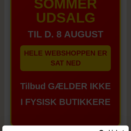
SOMMER
UDSALG
TIL D. 8 AUGUST
HELE WEBSHOPPEN ER
SAT NED
Tilbud GÆLDER IKKE
I FYSISK BUTIKKERE