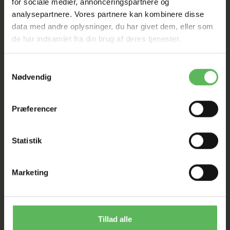
for sociale medier, annonceringspartnere og
analysepartnere. Vores partnere kan kombinere disse
data med andre oplysninger, du har givet dem, eller som
de har indsamlet fra din brug af deres tjenester.
Samtykkevalg
Nødvendig
BESKRIVELSE
Præferencer
gjordbånd uden håndløkke øje til at fastgøre f.eks.
et hundetegn eller en flasher
Statistik
Marketing
Tillad alle
ANDRE FANDT OGSÅ