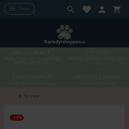
Menu
Skifte navigation
GRATIS FRAGT
BYTTERET
GRATIS FRAGT VED ORDRER OVER
14 DAGES BYTTERET OG RETURRET
500 DKK UANSET KG
KUNDESERVICE
HURTIG LEVERING
kaeledyrsshoppen10@gmail.com
1-3 DAGE HVERDAG
Sporliner
-12%