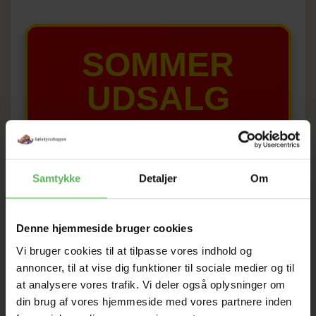
SOMMER
UDSALG
TIL D. 8 AUGUST
Samtykke
Detaljer
Om
HELE WEBSHOPPEN ER
SAT NED
Denne hjemmeside bruger cookies
Vi bruger cookies til at tilpasse vores indhold og
Tilbud GÆLDER IKKE
annoncer, til at vise dig funktioner til sociale medier og til
at analysere vores trafik. Vi deler også oplysninger om
I FYSISK BUTIKKERE
din brug af vores hjemmeside med vores partnere inden