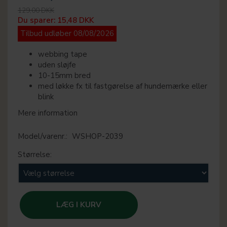
129,00 DKK
Du sparer:
15,48 DKK
Tilbud udløber 08/08/2026
webbing tape
uden sløjfe
10-15mm bred
med løkke fx til fastgørelse af hundemærke eller
blink
Mere information
Model/varenr.:
WSHOP-2039
Størrelse:
LÆG I KURV