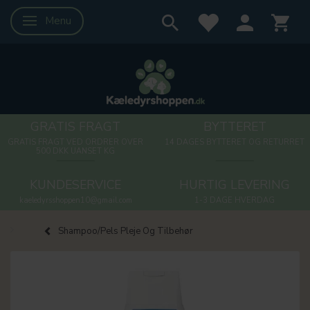
Menu
Skifte navigation
GRATIS FRAGT
BYTTERET
GRATIS FRAGT VED ORDRER OVER
14 DAGES BYTTERET OG RETURRET
500 DKK UANSET KG
KUNDESERVICE
HURTIG LEVERING
kaeledyrsshoppen10@gmail.com
1-3 DAGE HVERDAG
Shampoo/Pels Pleje Og Tilbehør