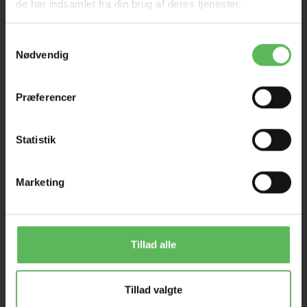
de har indsamlet fra din brug af deres tjenester.
Samtykkevalg
Nødvendig
BESKRIVELSE
Præferencer
250Ml
Statistik
Marketing
ANDRE FANDT OGSÅ
Tillad alle
Tillad valgte