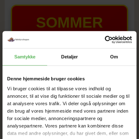
SOMMER
UDSALG
TIL D. 8 AUGUST
Samtykke
Detaljer
Om
HELE WEBSHOPPEN ER
Denne hjemmeside bruger cookies
SAT NED
Vi bruger cookies til at tilpasse vores indhold og
annoncer, til at vise dig funktioner til sociale medier og til
at analysere vores trafik. Vi deler også oplysninger om
Tilbud GÆLDER IKKE
din brug af vores hjemmeside med vores partnere inden
for sociale medier, annonceringspartnere og
I FYSISK BUTIKKERE
analysepartnere. Vores partnere kan kombinere disse
data med andre oplysninger, du har givet dem, eller som