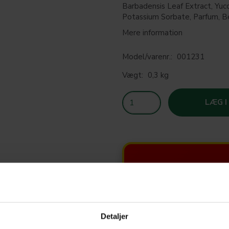
Barbadensis Leaf Extract, Yucc
Potassium Sorbate, Parfum, B
Mere information
Model/varenr.:
001231
Vægt:
0,3 kg
LÆG I
SOM
T
Detaljer