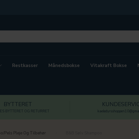
Restkasser
Månedsbokse
Vitakraft Bokse
BYTTERET
KUNDESERVI
ES BYTTERET OG RETURRET
kaeledyrsshoppen10@gmai
/Pels Pleje Og Tilbehør
B&B Sølv Shampoo