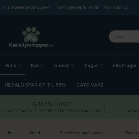
Om Kæledyrsshoppen
Betingelser & Vilkår
Kontakt os
Kat
Gnaver
Fugle
Vildtfugle
Hund
UDSALG SPAR OP TiL 85%
DATO VARE
GRATIS FRAGT
GRATIS FRAGT VED ORDRER OVER 500 DKK UANSET KG
14 DAG
Hund
Pleje/Pelspleje/Hygiejne
Shampoo