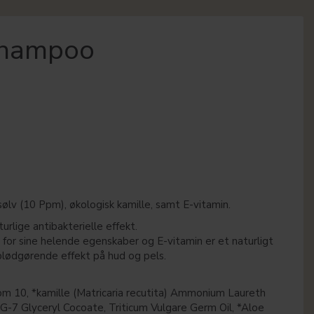
Shampoo
lv (10 Ppm), økologisk kamille, samt E-vitamin.
turlige antibakterielle effekt.
for sine helende egenskaber og E-vitamin er et naturligt
blødgørende effekt på hud og pels.
m 10, *kamille (Matricaria recutita) Ammonium Laureth
G-7 Glyceryl Cocoate, Triticum Vulgare Germ Oil, *Aloe