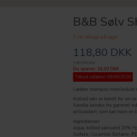
B&B Sølv 
3 stk tilbage på lager
118,80 DKK
135,00 DKK
Du sparer:
16,20 DKK
Tilbud udløber 08/08/2026
Lækker shampoo med kolloid sø
Kolloid sølv er kendt for sin na
Kamille kendes fra gammel tid 
antioxidant, som kan have en 
Ingredienser:
Aqua, kolloid sølvvand 20% Pp
Sulfate, Cocamido Betaine, PE