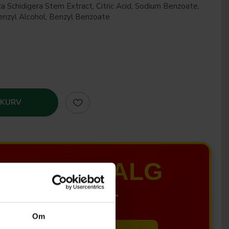
a Schidigera Stem Extract, Citric Acid, Sodium Benzoate,
enzyl Alcohol, Benzyl Benzoate
 KURV
MER UDSALG
IL D. 8 AUGUST
Om