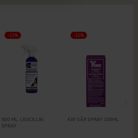
-12%
-12%
500 ML. LEUCILLIN
KW SÅR SPRAY 100ML
S
SPRAY
H