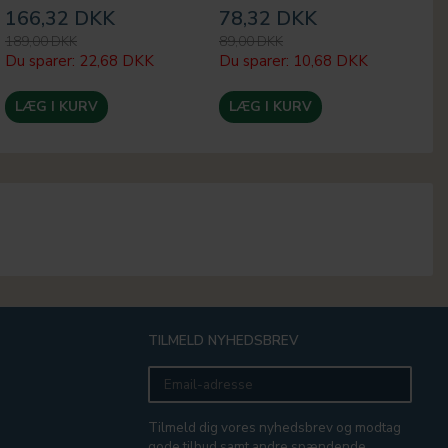
166,32 DKK
78,32 DKK
5
189,00 DKK
89,00 DKK
59
Du sparer:
22,68 DKK
Du sparer:
10,68 DKK
Du
LÆG I KURV
LÆG I KURV
TILMELD NYHEDSBREV
Email-
adresse
Tilmeld dig vores nyhedsbrev og modtag
gode tilbud samt andre spændende