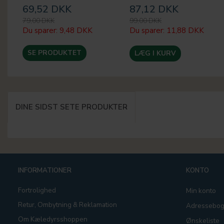
69,52 DKK
87,12 DKK
79,00 DKK
99,00 DKK
Du sparer:
9,48 DKK
Du sparer:
11,88 DKK
SE PRODUKTET
LÆG I KURV
DINE SIDST SETE PRODUKTER
INFORMATIONER
KONTO
Fortrolighed
Min konto
Retur, Ombytning & Reklamation
Adressebo
Om Kæledyrsshoppen
Ønskeliste