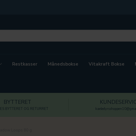
Restkasser
Månedsbokse
Vitakraft Bokse
BYTTERET
KUNDESERVI
ES BYTTERET OG RETURRET
kaeledyrsshoppen10@gmai
eadow Loops 80 g