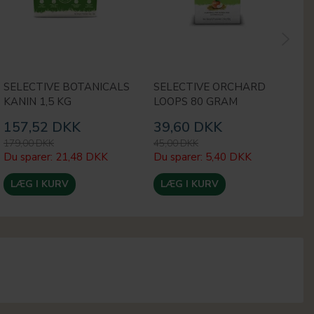
SELECTIVE BOTANICALS
SELECTIVE ORCHARD
S
KANIN 1,5 KG
LOOPS 80 GRAM
J
157,52 DKK
39,60 DKK
1
179,00 DKK
45,00 DKK
13
Du sparer:
21,48 DKK
Du sparer:
5,40 DKK
Du
LÆG I KURV
LÆG I KURV