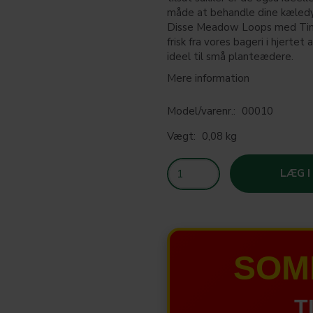
måde at behandle dine kæledy
Disse Meadow Loops med Timo
frisk fra vores bageri i hjertet 
ideel til små planteædere.
Mere information
Model/varenr.:
00010
Vægt:
0,08 kg
LÆG I
SOM
T