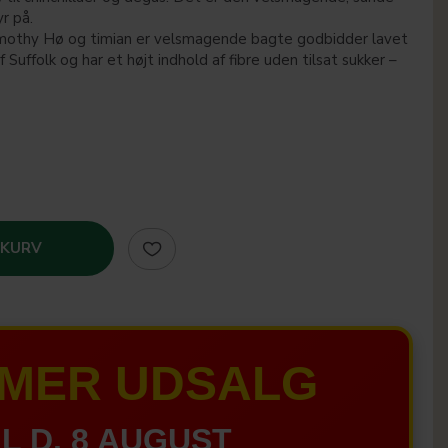
r på.
thy Hø og timian er velsmagende bagte godbidder lavet
af Suffolk og har et højt indhold af fibre uden tilsat sukker –
 KURV
MER UDSALG
IL D. 8 AUGUST