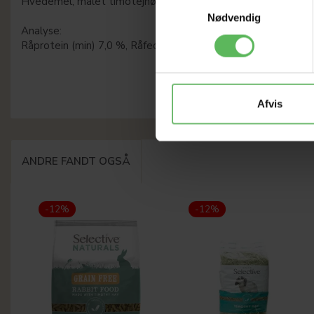
Hvedemel, malet timotejhø (11%), malet lucernehø, stødte tø
Samtykkevalg
Nødvendig
Analyse:
Råprotein (min) 7,0 %, Råfedt (min) 2,0 %, Råfiber (maks.) 1
Afvis
ANDRE FANDT OGSÅ
-12%
-12%