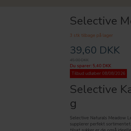
Selective 
3 stk tilbage på lager
39,60 DKK
45,00 DKK
Du sparer:
5,40 DKK
Tilbud udløber 08/08/2026
Selective 
g
Selective Naturals Meadow Lo
supplerer perfekt sortimentet 
tilsat sukker er de også ideel