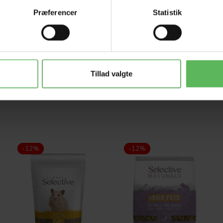
rrede johannesbrød, stødte ærter, tørret timian (4%), sojaolie, h
Præferencer
Statistik
4,0 %, Fugtighed (maks.) 11,0 %
Tillad valgte
-12%
-12%