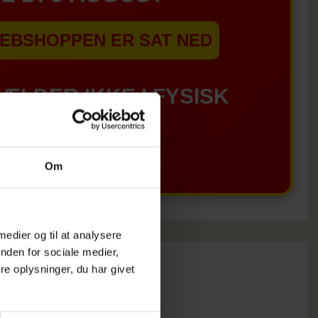
EBSHOPPEN ER SAT NED
GÆLDER IKKE I FYSISK
BUTIKKERE
Om
 medier og til at analysere
nden for sociale medier,
e oplysninger, du har givet