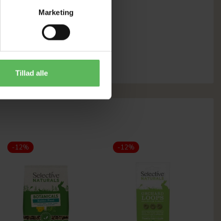
ørfrø.
Marketing
Tillad alle
-12%
-12%