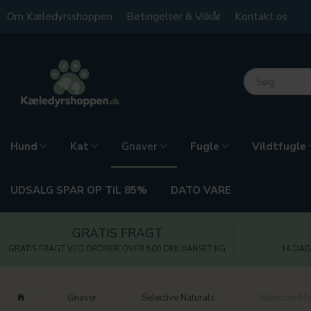
Om Kæledyrsshoppen
Betingelser & Vilkår
Kontakt os
Hund
Kat
Fugle
Vildtfugle
Gnaver
UDSALG SPAR OP TiL 85%
DATO VARE
GRATIS FRAGT
GRATIS FRAGT VED ORDRER OVER 500 DKK UANSET KG
14 DAG
Gnaver
Selective Naturals
Selective M