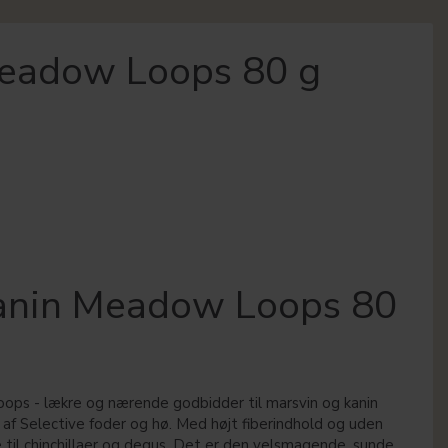
Meadow Loops 80 g
Kanin Meadow Loops 80
ops - lækre og nærende godbidder til marsvin og kanin
af Selective foder og hø. Med højt fiberindhold og uden
le til chinchillaer og degus. Det er den velsmagende, sunde