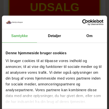
UDSALG
TIL D. 8 AUGUST
HELE WEBSHOPPEN ER
Samtykke
Detaljer
Om
SAT NED
Denne hjemmeside bruger cookies
Vi bruger cookies til at tilpasse vores indhold og
Tilbud GÆLDER IKKE
annoncer, til at vise dig funktioner til sociale medier og til
at analysere vores trafik. Vi deler også oplysninger om
I FYSISK BUTIKKERE
din brug af vores hjemmeside med vores partnere inden
for sociale medier, annonceringspartnere og
analysepartnere. Vores partnere kan kombinere disse
data med andre oplysninger, du har givet dem, eller som
de har indsamlet fra din brug af deres tjenester.