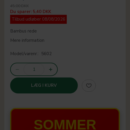
45,00 DKK
Du sparer:
5,40 DKK
Tilbud udløber 08/08/2026
Bambus rede
Mere information
Model/varenr.:
5602
LÆG I KURV
SOMMER