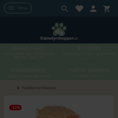
Menu
Skifte navigation
GRATIS FRAGT
BYTTERET
GRATIS FRAGT VED ORDRER OVER
14 DAGES BYTTERET OG RETURRET
500 DKK UANSET KG
KUNDESERVICE
HURTIG LEVERING
kaeledyrsshoppen10@gmail.com
1-3 DAGE HVERDAG
Redekasser/Materiale
-12%