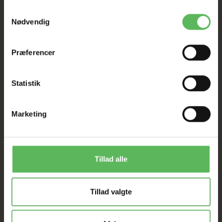
Samtykkevalg
Nødvendig
BESKRIVELSE
Præferencer
12*11 cm
Statistik
ANDRE FANDT OGSÅ
Marketing
-12%
-12%
Tillad alle
Tillad valgte