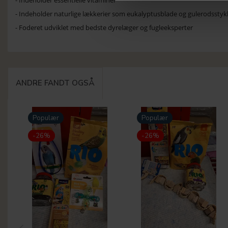
- Indeholder naturlige lækkerier som eukalyptusblade og gulerodsstyk
- Foderet udviklet med bedste dyrelæger og fugleeksperter
ANDRE FANDT OGSÅ
Populær
Populær
-26%
-26%