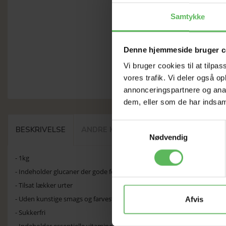
Samtykke
Denne hjemmeside bruger c
Vi bruger cookies til at tilpas
vores trafik. Vi deler også 
annonceringspartnere og anal
dem, eller som de har indsaml
Samtykkevalg
BESKRIVELSE
ANDRE KØBTE OGSÅ
Nødvendig
- 1kg
- Indeholder glucaner der gode for maven, mineraler og vitaminer
- Tilsat lækker urter
- Uden kunstige smags og farvestoffer
Afvis
- Sukkerfri
- Indeholder essentielle vitaminer