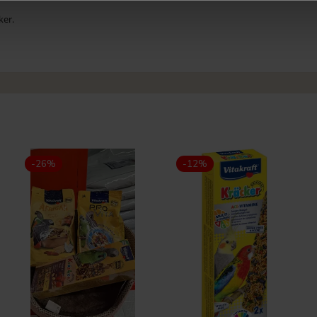
ker.
-26%
-12%