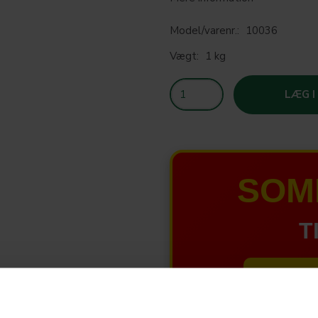
Model/varenr.:
10036
Vægt:
1 kg
LÆG I
SOM
T
HELE W