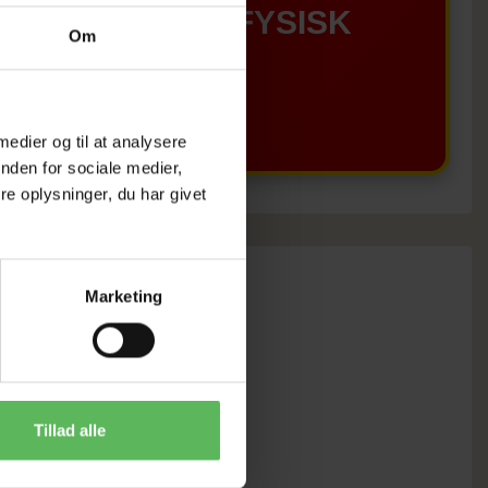
GÆLDER IKKE I FYSISK
Om
BUTIKKERE
 medier og til at analysere
nden for sociale medier,
e oplysninger, du har givet
Marketing
Tillad alle