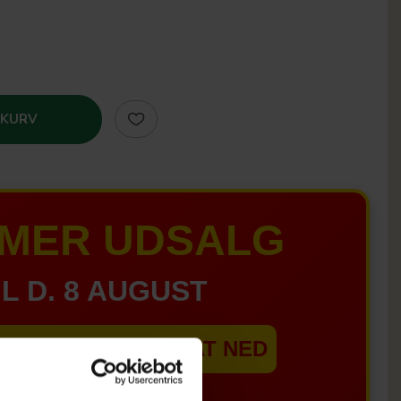
 KURV
MER UDSALG
IL D. 8 AUGUST
EBSHOPPEN ER SAT NED