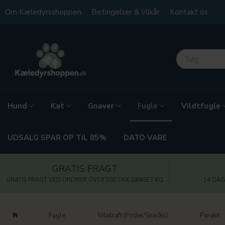
Om Kæledyrsshoppen
Betingelser & Vilkår
Kontakt os
Hund
Kat
Gnaver
Vildtfugle
Fugle
UDSALG SPAR OP TiL 85%
DATO VARE
GRATIS FRAGT
GRATIS FRAGT VED ORDRER OVER 500 DKK UANSET KG
14 DAG
Fugle
Vitakraft (Foder/Snacks)
Parakit