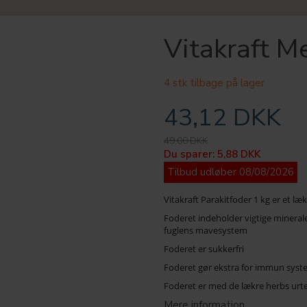
Vitakraft M
4 stk tilbage på lager
43,12 DKK
49,00 DKK
Du sparer:
5,88 DKK
Tilbud udløber 08/08/2026
Vitakraft Parakitfoder 1 kg er et 
Foderet indeholder vigtige mineraler
fuglens mavesystem
Foderet er sukkerfri
Foderet gør ekstra for immun syste
Foderet er med de lækre herbs urte
Mere information