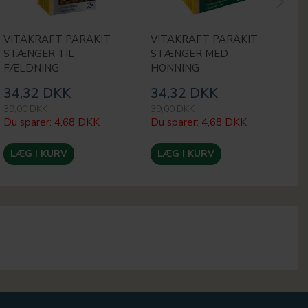
VITAKRAFT PARAKIT
VITAKRAFT PARAKIT
V
STÆNGER TIL
STÆNGER MED
F
FÆLDNING
HONNING
34,32 DKK
34,32 DKK
6
39,00 DKK
39,00 DKK
69
Du sparer:
4,68 DKK
Du sparer:
4,68 DKK
Du
LÆG I KURV
LÆG I KURV