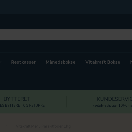
Restkasser
Månedsbokse
Vitakraft Bokse
BYTTERET
KUNDESERVI
ES BYTTERET OG RETURRET
kaeledyrsshoppen10@gmai
Vitakraft Menu Parakitfoder 1Kg