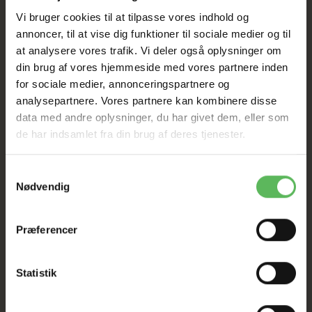
Vi bruger cookies til at tilpasse vores indhold og
Tilbud GÆLDER IKKE
annoncer, til at vise dig funktioner til sociale medier og til
at analysere vores trafik. Vi deler også oplysninger om
I FYSISK BUTIKKERE
din brug af vores hjemmeside med vores partnere inden
for sociale medier, annonceringspartnere og
analysepartnere. Vores partnere kan kombinere disse
data med andre oplysninger, du har givet dem, eller som
de har indsamlet fra din brug af deres tjenester.
Samtykkevalg
Nødvendig
BESKRIVELSE
ANDRE KØBTE OGSÅ
Præferencer
- 750 Gram
- Indeholder glucaner der gode for maven, mineraler og vitaminer
- Tilsat lækker urter
Statistik
- Uden kunstige smags og farvestoffer
- Sukkerfri