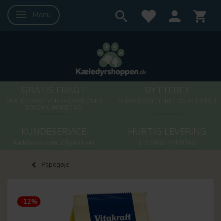
Menu
Skifte navigation
GRATIS FRAGT
BYTTERET
GRATIS FRAGT VED ORDRER OVER
14 DAGES BYTTERET OG RETURRET
500 DKK UANSET KG
KUNDESERVICE
HURTIG LEVERING
kaeledyrsshoppen10@gmail.com
1-3 DAGE HVERDAG
Papegøje
-12%