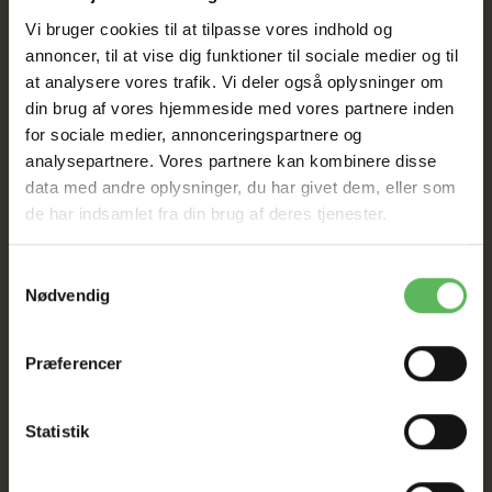
Vi bruger cookies til at tilpasse vores indhold og
TIL D. 8 AUGUST
annoncer, til at vise dig funktioner til sociale medier og til
at analysere vores trafik. Vi deler også oplysninger om
HELE WEBSHOPPEN ER
din brug af vores hjemmeside med vores partnere inden
for sociale medier, annonceringspartnere og
SAT NED
analysepartnere. Vores partnere kan kombinere disse
data med andre oplysninger, du har givet dem, eller som
de har indsamlet fra din brug af deres tjenester.
Tilbud GÆLDER IKKE
Samtykkevalg
I FYSISK BUTIKKERE
Nødvendig
Præferencer
Statistik