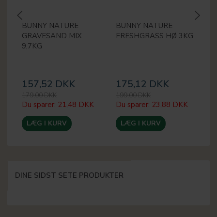
BUNNY NATURE
BUNNY NATURE
B
GRAVESAND MIX
FRESHGRASS HØ 3KG
F
9,7KG
M
K
(
157,52 DKK
175,12 DKK
4
179,00 DKK
199,00 DKK
55
Du sparer:
21,48 DKK
Du sparer:
23,88 DKK
Du
LÆG I KURV
LÆG I KURV
DINE SIDST SETE PRODUKTER