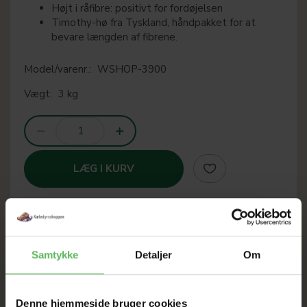
Højt i råfibre: positivt for fordøjelsen
Timothy-hø fra Tyskland, håndpakket for at
bevare længden af fibrene.
Model/varenr.:
WSHOP-3900
Vægt:
3 kg
LÆG I KURV
SOMMER
Samtykke
Detaljer
Om
UDSALG
Denne hjemmeside bruger cookies