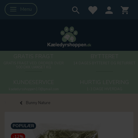
Menu
Skifte navigation
GRATIS FRAGT
BYTTERET
GRATIS FRAGT VED ORDRER OVER
14 DAGES BYTTERET OG RETURRET
500 DKK UANSET KG
KUNDESERVICE
HURTIG LEVERING
kaeledyrsshoppen10@gmail.com
1-3 DAGE HVERDAG
Bunny Nature
POPULÆR
-12%