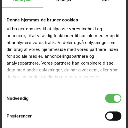
SAT NED
Denne hjemmeside bruger cookies
Tilbud GÆLDER IKKE
Vi bruger cookies til at tilpasse vores indhold og
annoncer, til at vise dig funktioner til sociale medier og til
I FYSISK BUTIKKERE
at analysere vores trafik. Vi deler også oplysninger om
din brug af vores hjemmeside med vores partnere inden
for sociale medier, annonceringspartnere og
analysepartnere. Vores partnere kan kombinere disse
data med andre oplysninger, du har givet dem, eller som
de har indsamlet fra din brug af deres tjenester.
Samtykkevalg
BESKRIVELSE
ANDRE KØBTE OGSÅ
Nødvendig
Whesco Oksenakkesene ca. 30 cm
Præferencer
Analyse: