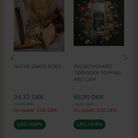
NATUR SNACK BOKS
AVLSKOVGAARD
A
TØRFODER TOPPING
S
MED LAM
B
K
34,32 DKK
66,00 DKK
1
39,00 DKK
75,00 DKK
22
Du sparer:
4,68 DKK
Du sparer:
9,00 DKK
Du
LÆG I KURV
LÆG I KURV