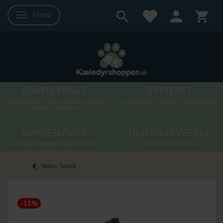
Menu
Skifte navigation
GRATIS FRAGT
BYTTERET
GRATIS FRAGT VED ORDRER OVER
14 DAGES BYTTERET OG RETURRET
500 DKK UANSET KG
KUNDESERVICE
HURTIG LEVERING
kaeledyrsshoppen10@gmail.com
1-3 DAGE HVERDAG
Natur Snack
-12%