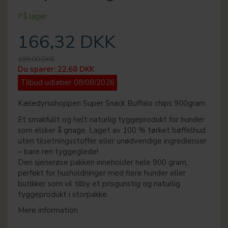
På lager
166,32 DKK
189,00 DKK
Du sparer:
22,68 DKK
Tilbud udløber 08/08/2026
Kæledyrsshoppen Super Snack Buffalo chips 900gram
Et smakfullt og helt naturlig tyggeprodukt for hunder
som elsker å gnage. Laget av 100 % tørket bøffelhud
uten tilsetningsstoffer eller unødvendige ingredienser
– bare ren tyggeglede!
Den sjenerøse pakken inneholder hele 900 gram,
perfekt for husholdninger med flere hunder eller
butikker som vil tilby et prisgunstig og naturlig
tyggeprodukt i storpakke.
Mere information