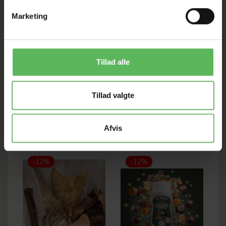
Operatør: debuut.nl.
Marketing
Sammensætning:
Tørret hud fra bøffel 100 %.
Analytiske bestanddele:
Råprotein 80 %, Råfedt 2 %, Råaske 2 %, Råfibre 2 %,
Tillad alle
Fugtighed 10 %
Tillad valgte
ANDRE FANDT OGSÅ
Afvis
-12%
-12%