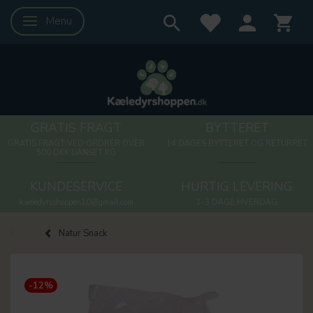
Menu
Skifte navigation
GRATIS FRAGT
BYTTERET
GRATIS FRAGT VED ORDRER OVER
14 DAGES BYTTERET OG RETURRET
500 DKK UANSET KG
KUNDESERVICE
HURTIG LEVERING
kaeledyrsshoppen10@gmail.com
1-3 DAGE HVERDAG
Natur Snack
-12%