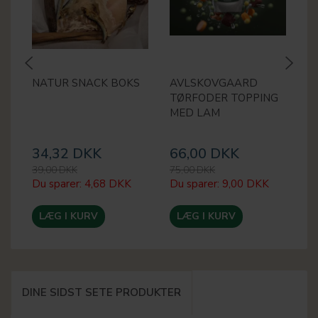
NATUR SNACK BOKS
AVLSKOVGAARD
A
TØRFODER TOPPING
S
MED LAM
B
K
34,32 DKK
66,00 DKK
1
39,00 DKK
75,00 DKK
22
Du sparer:
4,68 DKK
Du sparer:
9,00 DKK
Du
LÆG I KURV
LÆG I KURV
DINE SIDST SETE PRODUKTER