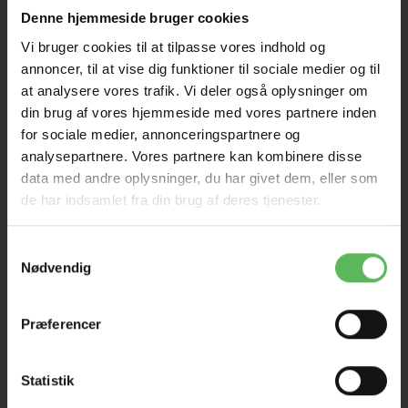
HELE WEBSHOPPEN ER
Denne hjemmeside bruger cookies
SAT NED
Vi bruger cookies til at tilpasse vores indhold og
annoncer, til at vise dig funktioner til sociale medier og til
at analysere vores trafik. Vi deler også oplysninger om
Tilbud GÆLDER IKKE
din brug af vores hjemmeside med vores partnere inden
for sociale medier, annonceringspartnere og
analysepartnere. Vores partnere kan kombinere disse
I FYSISK BUTIKKERE
data med andre oplysninger, du har givet dem, eller som
de har indsamlet fra din brug af deres tjenester.
Samtykkevalg
Nødvendig
Præferencer
BESKRIVELSE
ANDRE KØBTE OGSÅ
Statistik
Fodertype – Betegnelse:
Tilskudsfoder til hund. Kategori 3. Oprindelsesland: IN.