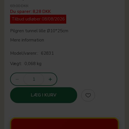
69,00 DKK
Du sparer:
8,28 DKK
Tilbud udløber 08/08/2026
Pilgren tunnel lille Ø10*25cm
Mere information
Model/varenr.:
62831
Vægt:
0,068 kg
LÆG I KURV