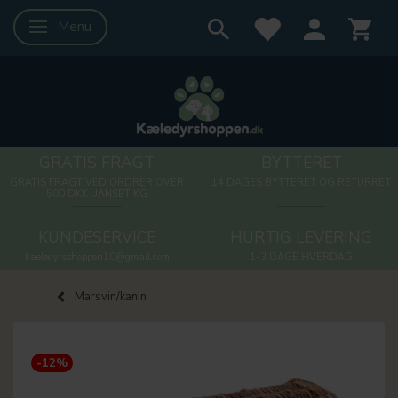
Menu
Skifte navigation
GRATIS FRAGT
BYTTERET
GRATIS FRAGT VED ORDRER OVER
14 DAGES BYTTERET OG RETURRET
500 DKK UANSET KG
KUNDESERVICE
HURTIG LEVERING
kaeledyrsshoppen10@gmail.com
1-3 DAGE HVERDAG
Marsvin/kanin
-12%