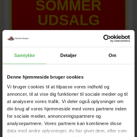
SOMMER
UDSALG
TIL D. 8 AUGUST
Samtykke
Detaljer
Om
HELE WEBSHOPPEN ER
SAT NED
Denne hjemmeside bruger cookies
Vi bruger cookies til at tilpasse vores indhold og
Tilbud GÆLDER IKKE
annoncer, til at vise dig funktioner til sociale medier og til
at analysere vores trafik. Vi deler også oplysninger om
I FYSISK BUTIKKERE
din brug af vores hjemmeside med vores partnere inden
for sociale medier, annonceringspartnere og
analysepartnere. Vores partnere kan kombinere disse
data med andre oplysninger, du har givet dem, eller som