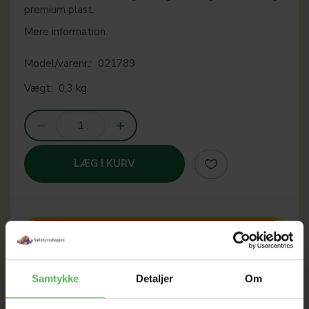
premium plast.
Mere information
Model/varenr.:
021789
Vægt:
0,3 kg
LÆG I KURV
SOMMER
UDSALG
Samtykke
Detaljer
Om