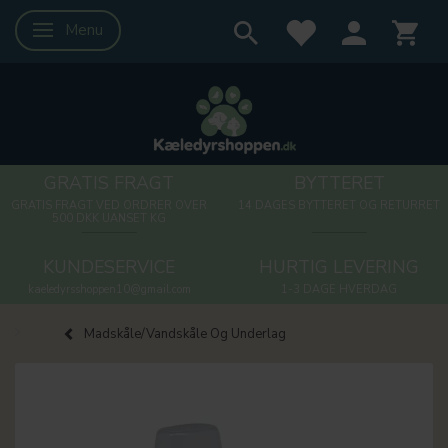
Menu
Skifte navigation
GRATIS FRAGT
BYTTERET
GRATIS FRAGT VED ORDRER OVER
14 DAGES BYTTERET OG RETURRET
500 DKK UANSET KG
KUNDESERVICE
HURTIG LEVERING
kaeledyrsshoppen10@gmail.com
1-3 DAGE HVERDAG
Madskåle/Vandskåle Og Underlag