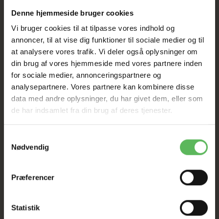
TIL D. 8 AUGUST
Denne hjemmeside bruger cookies
Vi bruger cookies til at tilpasse vores indhold og
annoncer, til at vise dig funktioner til sociale medier og til
HELE WEBSHOPPEN ER
at analysere vores trafik. Vi deler også oplysninger om
SAT NED
din brug af vores hjemmeside med vores partnere inden
for sociale medier, annonceringspartnere og
analysepartnere. Vores partnere kan kombinere disse
Tilbud GÆLDER IKKE
data med andre oplysninger, du har givet dem, eller som
de har indsamlet fra din brug af deres tjenester.
I FYSISK BUTIKKERE
Samtykkevalg
Nødvendig
Præferencer
Statistik
BESKRIVELSE