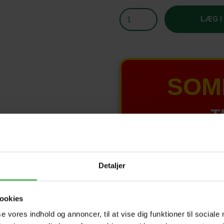
LÆG I
SOM
T
HELE W
Detaljer
Tilbud 
ookies
se vores indhold og annoncer, til at vise dig funktioner til sociale