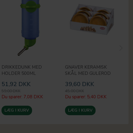
DRIKKEDUNK MED
GNAVER KERAMISK
P
HOLDER 500ML
SKÅL MED GULEROD
G
51,92 DKK
39,60 DKK
2
59,00 DKK
45,00 DKK
29
Du sparer:
7,08 DKK
Du sparer:
5,40 DKK
Du
LÆG I KURV
LÆG I KURV