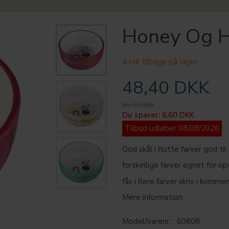
Honey Og H
4 stk tilbage på lager
48,40 DKK
55,00 DKK
Du sparer:
6,60 DKK
Tilbud udløber 08/08/2026
God skål i flotte farver god ti
forskellige farver egnet for 
fås i flere farver skriv i komm
Mere information
Model/varenr.:
60808