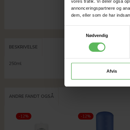
vores trafik. Vi deler også 
annonceringspartnere og anal
dem, eller som de har indsaml
Samtykkevalg
Nødvendig
BESKRIVELSE
250ml
Afvis
ANDRE FANDT OGSÅ
-12%
-12%