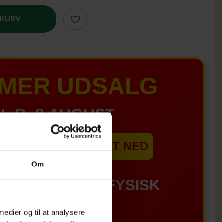
 KURV
MER UDSALG
IL D. 8 AUGUST
EBSHOPPEN ER SAT NED
Om
GÆLDER IKKE I FYSISK
BUTIKKERE
 medier og til at analysere