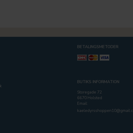
BETALINGSMETODER
g
BUTIKS INFORMATION
k
Storegade 72
6670 Holsted
Email:
kaeledyrsshoppen10@gmail.