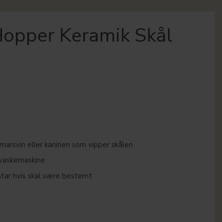
opper Keramik Skål
l marsvin eller kaninen som vipper skålen
opvaskemaskine
entar hvis skal være bestemt