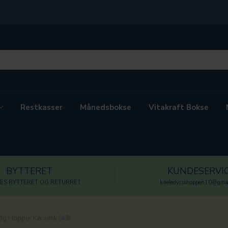
Restkasser
Månedsbokse
Vitakraft Bokse
BYTTERET
KUNDESERVI
ES BYTTERET OG RETURRET
kaeledyrsshoppen10@gmai
g Hopper Keramik Skål