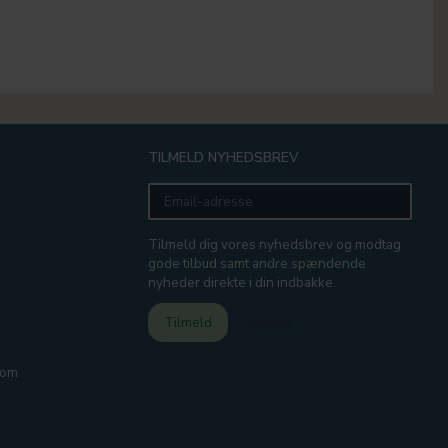
TILMELD NYHEDSBREV
Email-
adresse
Tilmeld dig vores nyhedsbrev og modtag
gode tilbud samt andre spændende
nyheder direkte i din indbakke.
Tilmeld
Afmeld
com