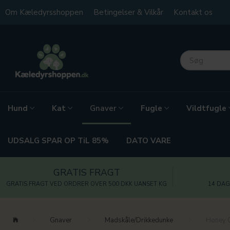
Om Kæledyrsshoppen
Betingelser & Vilkår
Kontakt os
Hund
Kat
Fugle
Vildtfugle
Gnaver
UDSALG SPAR OP TiL 85%
DATO VARE
GRATIS FRAGT
GRATIS FRAGT VED ORDRER OVER 500 DKK UANSET KG
14 DAG
Gnaver
Madskåle/Drikkedunke
Honey O