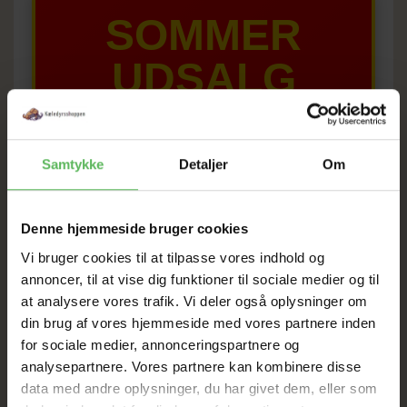
SOMMER
UDSALG
TIL D. 8 AUGUST
Samtykke
Detaljer
Om
HELE WEBSHOPPEN ER
SAT NED
Denne hjemmeside bruger cookies
Vi bruger cookies til at tilpasse vores indhold og
annoncer, til at vise dig funktioner til sociale medier og til
Tilbud GÆLDER IKKE
at analysere vores trafik. Vi deler også oplysninger om
din brug af vores hjemmeside med vores partnere inden
I FYSISK BUTIKKERE
for sociale medier, annonceringspartnere og
analysepartnere. Vores partnere kan kombinere disse
data med andre oplysninger, du har givet dem, eller som