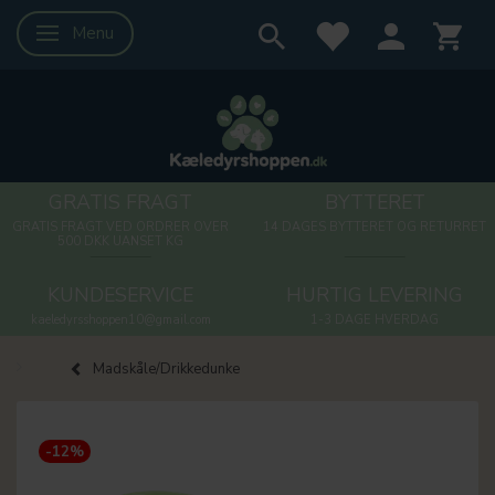
Menu
Skifte navigation
GRATIS FRAGT
BYTTERET
GRATIS FRAGT VED ORDRER OVER
14 DAGES BYTTERET OG RETURRET
500 DKK UANSET KG
KUNDESERVICE
HURTIG LEVERING
kaeledyrsshoppen10@gmail.com
1-3 DAGE HVERDAG
Madskåle/Drikkedunke
-12%