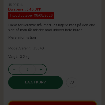
45,00 DKK
Du sparer:
5,40 DKK
Tilbud udløber 08/08/2026
Hamster keramik skål med lidt højere kant på den ene
side så man får mindre mad udover hele buret
Mere information
Model/varenr.:
39049
Vægt:
0,2 kg
LÆG I KURV