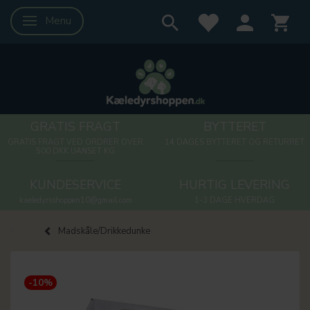
Menu
Skifte navigation
GRATIS FRAGT
BYTTERET
GRATIS FRAGT VED ORDRER OVER
14 DAGES BYTTERET OG RETURRET
500 DKK UANSET KG
KUNDESERVICE
HURTIG LEVERING
kaeledyrsshoppen10@gmail.com
1-3 DAGE HVERDAG
Madskåle/Drikkedunke
-10%