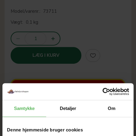
Model/varenr.:
73711
Vægt:
0,1 kg
LÆG I KURV
SOMMER
UDSALG
Samtykke
Detaljer
Om
TIL D. 22 AUGUST
Denne hjemmeside bruger cookies