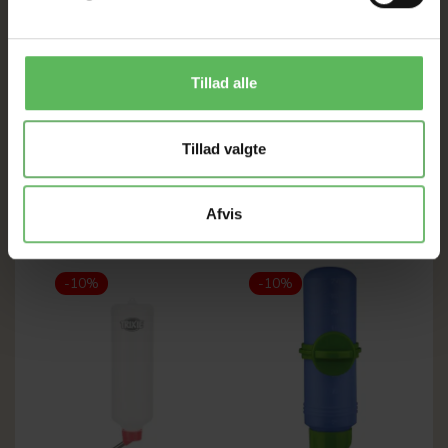
diameter på 10 cm. Skålen har et gulerodsbillede på
indersiden, som dekorerer skålen, når den er
tom. Derudover er skålen hvid på ydersiden med
orangefarvede gulerødder og giver dermed et
Tillad alle
behageligt blikfang ved hvert fodringssted.
Tillad valgte
ANDRE FANDT OGSÅ
Afvis
-10%
-10%