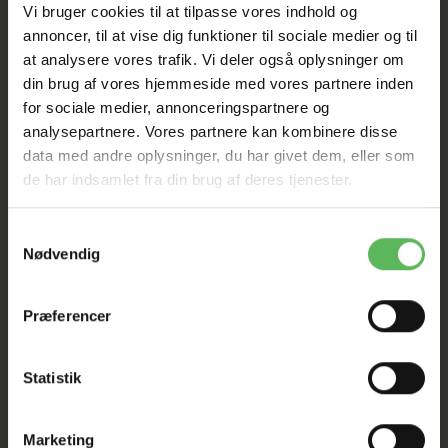
Vi bruger cookies til at tilpasse vores indhold og
HELE WEBSHOPPEN ER
annoncer, til at vise dig funktioner til sociale medier og til
at analysere vores trafik. Vi deler også oplysninger om
SAT NED
din brug af vores hjemmeside med vores partnere inden
for sociale medier, annonceringspartnere og
analysepartnere. Vores partnere kan kombinere disse
Tilbud GÆLDER IKKE
data med andre oplysninger, du har givet dem, eller som
de har indsamlet fra din brug af deres tjenester.
I FYSISK BUTIKKERE
Samtykkevalg
Nødvendig
Præferencer
Statistik
BESKRIVELSE
Marketing
"Gulerod" gnaver skålen er lavet af keramik og har en