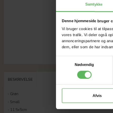
Samtykke
Denne hjemmeside bruger c
Vi bruger cookies til at tilpas
vores trafik. Vi deler også 
annonceringspartnere og anal
dem, eller som de har indsaml
Samtykkevalg
Nødvendig
BESKRIVELSE
- Grøn
Afvis
- Small
- 11,5x5cm