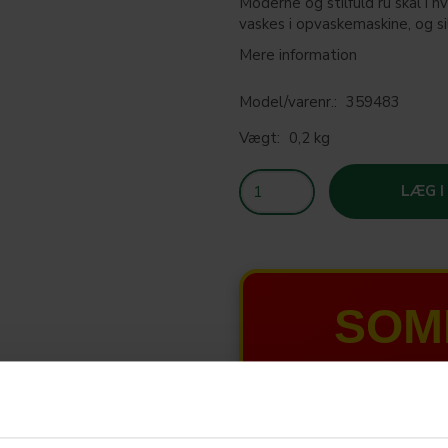
Moderne og stilfuld ru skål i h
vaskes i opvaskemaskine, og sil
Mere information
Model/varenr.:
359483
Vægt:
0,2 kg
LÆG I
SOM
T
HELE W