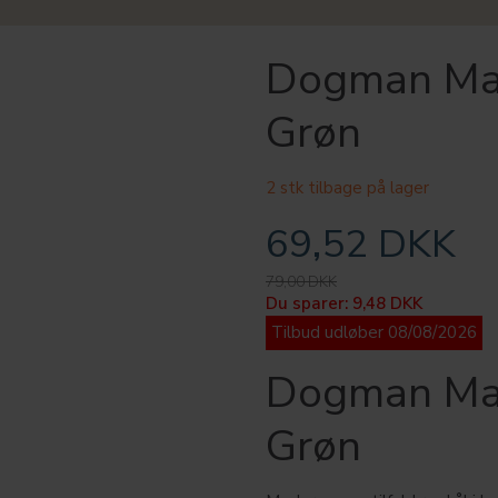
Dogman Mad
Grøn
2 stk tilbage på lager
69,52 DKK
79,00 DKK
Du sparer:
9,48 DKK
Tilbud udløber 08/08/2026
Dogman Mad
Grøn