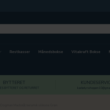
Restkasser
Månedsbokse
Vitakraft Bokse
BYTTERET
KUNDESERVI
ES BYTTERET OG RETURRET
kaeledyrsshoppen10@gmai
Dogman Madskål keramik silikone Grøn