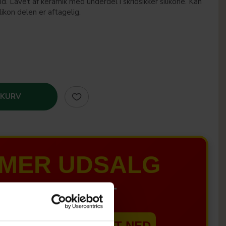
vid. Lavet af keramik med underdel i skridsikker silikone. Kan
ikon delen er aftagelig.
 KURV
MER UDSALG
IL D. 8 AUGUST
EBSHOPPEN ER SAT NED