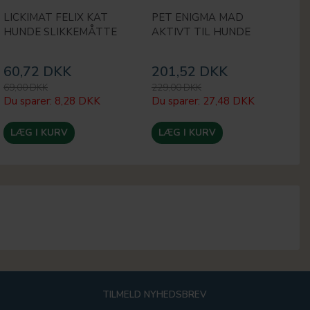
LICKIMAT FELIX KAT
PET ENIGMA MAD
L
HUNDE SLIKKEMÅTTE
AKTIVT TIL HUNDE
H
3
60,72 DKK
201,52 DKK
1
69,00 DKK
229,00 DKK
19
Du sparer:
8,28 DKK
Du sparer:
27,48 DKK
Du
LÆG I KURV
LÆG I KURV
TILMELD NYHEDSBREV