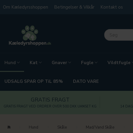
Om Kæledyrsshoppen
Betingelser & Vilkår
Kontakt os
Kat
Gnaver
Fugle
Vildtfugle
Hund
UDSALG SPAR OP TiL 85%
DATO VARE
GRATIS FRAGT
GRATIS FRAGT VED ORDRER OVER 500 DKK UANSET KG
14 DAG
Hund
Skåle
Mad/Vand Skåle