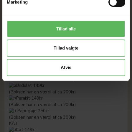
Marketing
Mellem hund 10-25kg 249kr
(Boksen har en værdi af ca 300kr)
Stor Hund over 25kg 249kr
(Boksen har en værdi af ca 300kr)
GNAVER/FUGL (Kan laves til andre arter)
Tillad alle
Hamster 149kr
(Boksen har en værdi af ca 200kr)
Kanin 149kr
Tillad valgte
(Boksen har en værdi af ca 200kr)
Marsvin 149kr
(Boksen har en værdi af ca 200kr)
Afvis
JR FARM 149KR
(Boksen har en værdi af ca 200kr)
Undulat 149kr
(Boksen har en værdi af ca 200kr)
Parakit 149kr
(Boksen har en værdi af ca 200kr)
Papegøje 250kr
(Boksen har en værdi af ca 300kr)
KAT
Kat 149kr