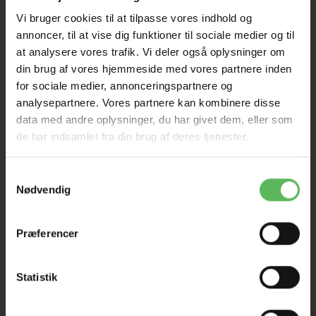
Vi bruger cookies til at tilpasse vores indhold og
annoncer, til at vise dig funktioner til sociale medier og til
at analysere vores trafik. Vi deler også oplysninger om
din brug af vores hjemmeside med vores partnere inden
BESKRIVELSE
for sociale medier, annonceringspartnere og
analysepartnere. Vores partnere kan kombinere disse
NY BOKS HVER MÅNED MED NYE TING
data med andre oplysninger, du har givet dem, eller som
PRIS 149-249KR, FÅ STEMPLEKORT, MED FORDELE
de har indsamlet fra din brug af deres tjenester.
PÅ VED KØB AF 6 SAMMENHÆNGENDE MÅNEDER
ELLER HVER ANDEN MÅNED VED DEN AFTALE
SKRIV VED BESTILLING
Samtykkevalg
Få den sendt eller hent i butikken
Nødvendig
Har du specielle ønsker kan boksen laves efter
dette. (EKS: Minus legetøj-kun godbidder-
Præferencer
uden kylling-kun kornfri produkter OSV)
HUND
Lille hund 0-3 kg 199kr
Statistik
(Boksen har en værdi af ca 249kr)
Lille hund 3-10kg 249kr
(Boksen har en værdi af ca 300kr)