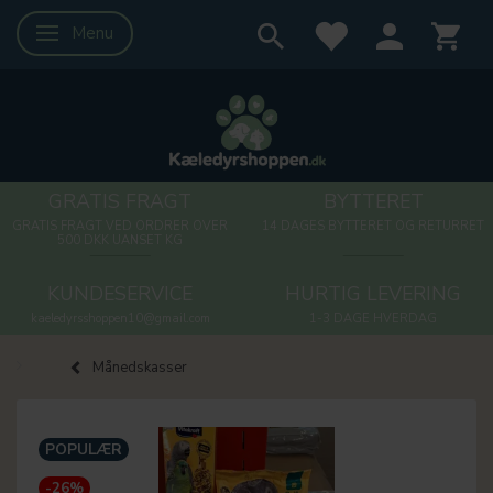
Menu
Skifte navigation
GRATIS FRAGT
BYTTERET
GRATIS FRAGT VED ORDRER OVER
14 DAGES BYTTERET OG RETURRET
500 DKK UANSET KG
KUNDESERVICE
HURTIG LEVERING
kaeledyrsshoppen10@gmail.com
1-3 DAGE HVERDAG
Månedskasser
POPULÆR
-26%