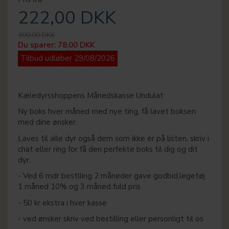
222,00 DKK
300,00 DKK
Du sparer:
78,00 DKK
Tilbud udløber 29/08/2026
Kæledyrsshoppens Månedskasse Undulat
Ny boks hver måned med nye ting, få lavet boksen
med dine ønsker.
Laves til alle dyr også dem som ikke er på listen, skriv i
chat eller ring for få den perfekte boks til dig og dit
dyr.
- Ved 6 mdr bestlling 2 måneder gave godbid,legetøj
1 måned 10% og 3 måned fuld pris
- 50 kr ekstra i hver kasse
- ved ønsker skriv ved bestilling eller personligt til os