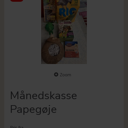
Zoom
Månedskasse
Papegøje
Pris fra