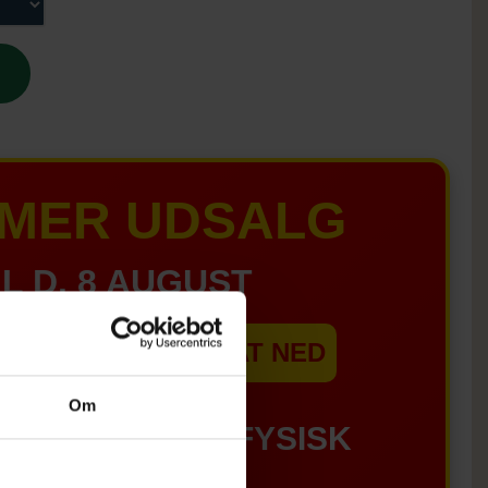
MER UDSALG
IL D. 8 AUGUST
EBSHOPPEN ER SAT NED
Om
GÆLDER IKKE I FYSISK