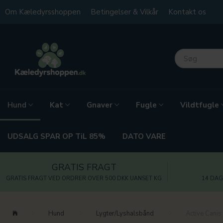
Om Kæledyrsshoppen
Betingelser & Vilkår
Kontakt os
Kat
Gnaver
Fugle
Vildtfugle
Hund
UDSALG SPAR OP TiL 85%
DATO VARE
GRATIS FRAGT
GRATIS FRAGT VED ORDRER OVER 500 DKK UANSET KG
14 DAG
Hund
Lygter/Lyshalsbånd
Active Canis