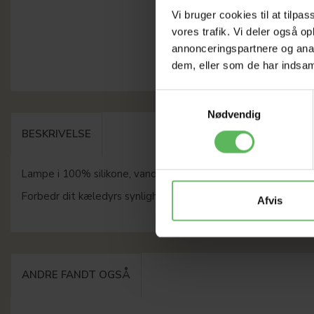
Vi bruger cookies til at tilpas
vores trafik. Vi deler også 
annonceringspartnere og anal
dem, eller som de har indsaml
Samtykkevalg
Nødvendig
BESKRIVELSE
Lampe i 100% silikone, vandtæt, synlig op til 500 meter. Farv
Forbedr dit kæledyrs synlighed og sikkerhed i mørket.
Afvis
ANDRE FANDT OGSÅ