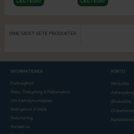
LÆG I KURV
LÆG I KURV
DINE SIDST SETE PRODUKTER
INFORMATIONER
KONTO
Fortrolighed
Min konto
Retur, Ombytning & Reklamation
Adressebo
Om Kæledyrsshoppen
Ønskeliste
Betingelser & Vilkår
Ordrehistori
Returnering
Nyhedsbrev
Kontakt os