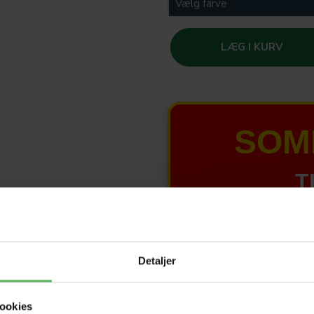
LÆG I KURV
SOM
T
HELE W
Detaljer
Tilbud 
ookies