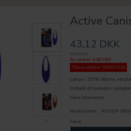
Active Cani
43,12 DKK
49,00 DKK
Du sparer:
5,88 DKK
Tilbud udløber 08/08/2026
Lampe i 100% silikone, vandtæt
Forbedr dit kæledyrs synlighed
Mere information
Model/varenr.:
WSHOP-3605
Farve: