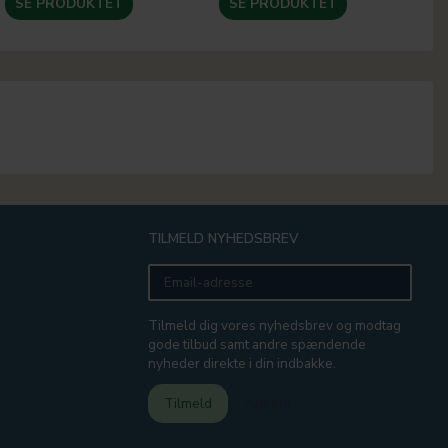
SE PRODUKTET
SE PRODUKTET
TILMELD NYHEDSBREV
Email-
adresse
Tilmeld dig vores nyhedsbrev og modtag
gode tilbud samt andre spændende
nyheder direkte i din indbakke.
Tilmeld
Afmeld