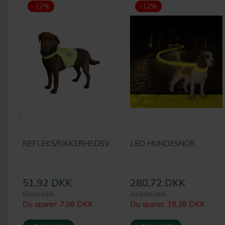
-12%
-12%
REFLEKS/SIKKERHEDSVEST
LED HUNDESNOR
51,92 DKK
280,72 DKK
59,00 DKK
319,00 DKK
Du sparer:
7,08 DKK
Du sparer:
38,28 DKK