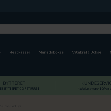
Restkasser
Månedsbokse
Vitakraft Bokse
BYTTERET
KUNDESERVI
ES BYTTERET OG RETURRET
kaeledyrsshoppen10@gmai
 Silicon Led Lys