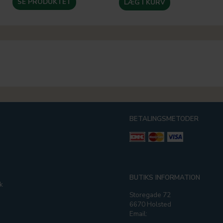
SE PRODUKTET
LÆG I KURV
BETALINGSMETODER
g
BUTIKS INFORMATION
k
Storegade 72
6670 Holsted
Email: