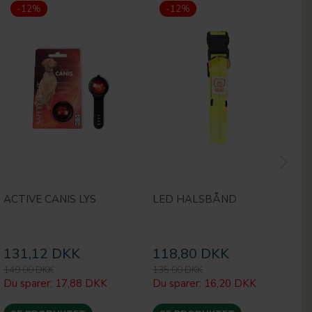
-12%
-12%
ACTIVE CANIS LYS
LED HALSBÅND
A
M
131,12 DKK
118,80 DKK
4
149,00 DKK
135,00 DKK
49
Du sparer:
17,88 DKK
Du sparer:
16,20 DKK
Du